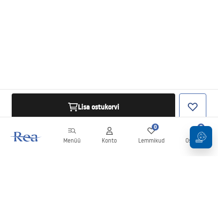
Lisa ostukorvi
0
0
Menüü
Konto
Lemmikud
Ostukorv
Uudiskiri
Olge kursis uudiste ja kampaaniatega!