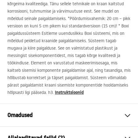
kõrgeima kvaliteediga. Tänu sellele tehnikale on kraan kaitstud
korrosiooni, tuhmumise ja värvimuutuse eest. See mudel on
mõeldud seinale paigaldamiseks. *Pöördumisvahemik: 20 cm – pikk
versioon on kuni 5 cm pikem kui standardversioon (15 cm)! * Boxi
paigaldussüsteem Esitleme uuenduslikku Boxi süsteemi, mis on
mõeldud peidetud kraanide paigaldamiseks. Süsteem tagab
mugava ja kiire paigalduse. See on valmistatud plastikust ja
messingist sisekomponentidest, mis tagab kõrge kvaliteedi ja
töökindluse. Element on varustatud maskeerimisosaga, mis
kaitseb sisemisi komponente paigaldamise ajal, ning tasandiga, mis
hõlbustab korrektset ja täpset paigaldamist. Süsteem võimaldab
pärast paigaldamist kraani sisemiste komponentide hooldamiseks
Instruktsioonid
hõlpsasti ligi pääseda. h3.
Omadused
Kraani tüüp
pesemisbassein, vann
Allalaaditavad failid (2)