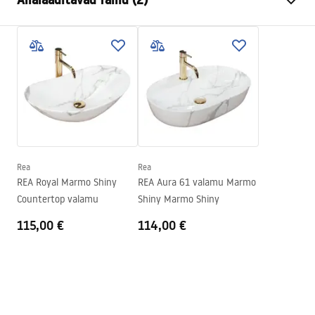
Paigaldusviis
Seinale paigaldatav , Seina
sisse paigaldatav
Instrukcja montażu
Värv
Kuld
Instrukcja_montazu_.pdf
Vooliku tüüp
Fikseeritud
Materjal
Messing
Garantiitingimused
Väljalaskeava ulatus
185
mm
Warranty_Terms_and_Conditions_Faucets_-_5.pdf
Kõrgus
110
mm
Kattetehnoloogia
PVD
Rea
Rea
Ühenduse läbimõõt
1/2 tolli
REA Royal Marmo Shiny
REA Aura 61 valamu Marmo
Countertop valamu
Shiny Marmo Shiny
115,00 €
114,00 €