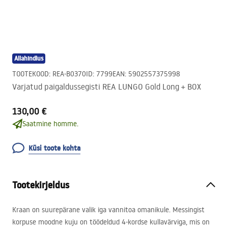
Allahindlus
TOOTEKOOD
:
REA-B0370
ID
:
7799
EAN
:
5902557375998
Varjatud paigaldussegisti REA LUNGO Gold Long + BOX
130,00 €
Saatmine homme.
Küsi toote kohta
Tootekirjeldus
Kraan on suurepärane valik iga vannitoa omanikule. Messingist
korpuse moodne kuju on töödeldud 4-kordse kullavärviga, mis on