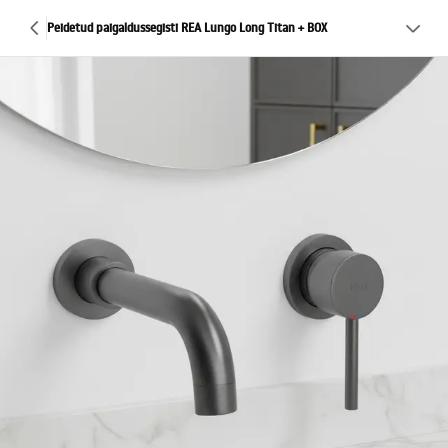
Peidetud paigaldussegisti REA Lungo Long Titan + BOX