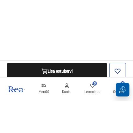
Lisa ostukorvi
0
0
Menüü
Konto
Lemmikud
Ostukorv
Uudiskiri
Olge kursis uudiste ja kampaaniatega!