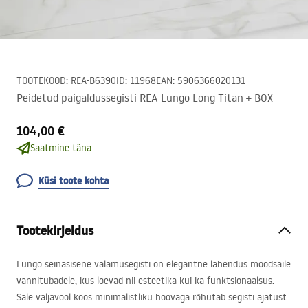
TOOTEKOOD
:
REA-B6390
ID
:
11968
EAN
:
5906366020131
Peidetud paigaldussegisti REA Lungo Long Titan + BOX
104,00 €
Saatmine täna.
Küsi toote kohta
Tootekirjeldus
Lungo seinasisene valamusegisti on elegantne lahendus moodsaile
vannitubadele, kus loevad nii esteetika kui ka funktsionaalsus.
Sale väljavool koos minimalistliku hoovaga rõhutab segisti ajatust