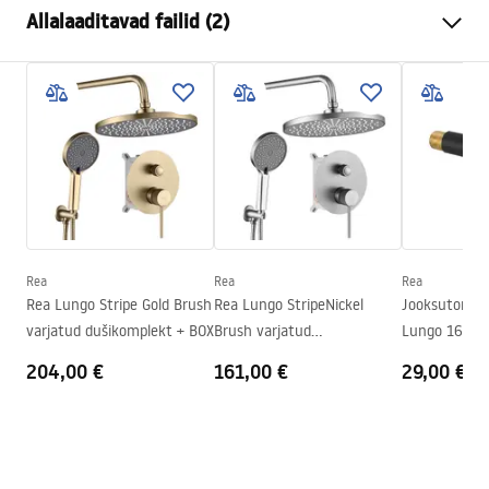
Allalaaditavad failid (2)
Paigaldusviis
Seinale paigaldatav , Seina
sisse paigaldatav
Instrukcja montażu
Värv
Titaan
Instrukcja_montazu_.pdf
Vooliku tüüp
Fikseeritud
Materjal
Messing
Garantiitingimused
Väljalaskeava ulatus
185
mm
Warranty_Terms_and_Conditions_Faucets_-_5.pdf
Kõrgus
110
mm
Kattetehnoloogia
PVD
Rea
Rea
Rea
Ühenduse läbimõõt
1/2 tolli
Rea Lungo Stripe Gold Brush
Rea Lungo StripeNickel
Jooksutoru pe
varjatud dušikomplekt + BOX
Brush varjatud
Lungo 16 cm 
dušikomplekt + BOX
204,00 €
161,00 €
29,00 €