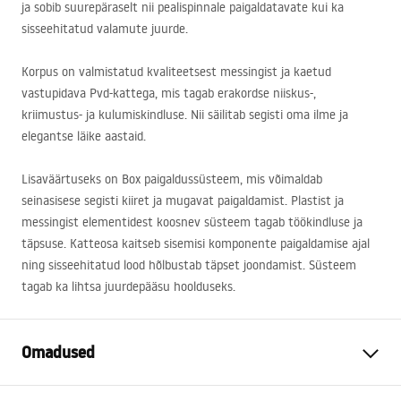
ja sobib suurepäraselt nii pealispinnale paigaldatavate kui ka
sisseehitatud valamute juurde.
Korpus on valmistatud kvaliteetsest messingist ja kaetud
vastupidava Pvd-kattega, mis tagab erakordse niiskus-,
kriimustus- ja kulumiskindluse. Nii säilitab segisti oma ilme ja
elegantse läike aastaid.
Lisaväärtuseks on Box paigaldussüsteem, mis võimaldab
seinasisese segisti kiiret ja mugavat paigaldamist. Plastist ja
messingist elementidest koosnev süsteem tagab töökindluse ja
täpsuse. Katteosa kaitseb sisemisi komponente paigaldamise ajal
ning sisseehitatud lood hõlbustab täpset joondamist. Süsteem
tagab ka lihtsa juurdepääsu hoolduseks.
Omadused
Kraani tüüp
pesemisbassein, vann