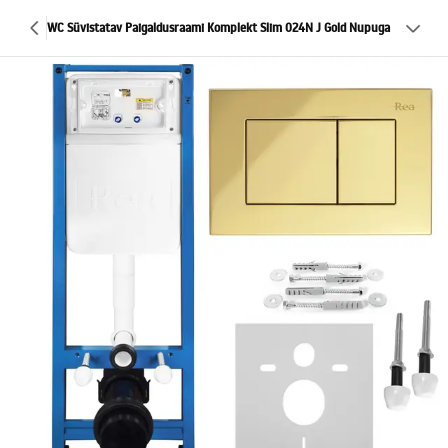
WC Süvistatav Paigaldusraami Komplekt Slim 024N J Gold Nupuga