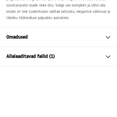
süvistatavate osade rikke ohu. Valige see komplekt ja võite olla
kindel, et teie tualetitsoon säilitab laitmatu, elegantse välimuse ja
täieliku töökindluse paljudeks aastateks.
Omadused
Raami tüüp
WC-kausside jaoks
Allalaaditavad failid (1)
Mudel
024N
Ühilduvad loputusnupud
Tüüp J
Paigaldusjuhend
Minimaalne
130 mm
Instrukcja_monta__u_i_obs__ugi_Stela__a_podtynkow
paigaldussügavus
ego__WC_SLIM_024N.pdf
Paigalduskruvide
18 cm, 23 cm
vahekaugus
Loputatav
3 / 6
Tapis d'insonorisation kaasa
Jah