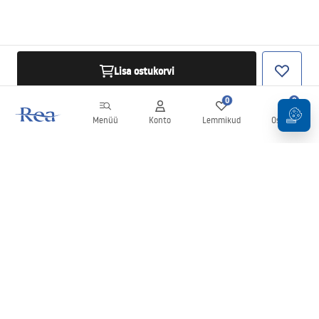
Lisa ostukorvi
0
0
Menüü
Konto
Lemmikud
Ostukorv
Uudiskiri
Olge kursis uudiste ja kampaaniatega!
Registreeru