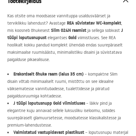
Tootekirjeldus
Kas otsite oma moodsasse vannituppa usaldusväärset ja
REA
süvistatav WC-komplekt
terviklikku lahendust? Avastage
,
Slim 024N raamist
J
mis koosneb õhukesest
ja sellega sobivast
tüüpi loputusnupust
Gold
elegantses
viimistluses. See
REA
hoolikalt kokku pandud komplekt ühendab endas suurepäraselt
maksimaalse ruumisäästu, minimalistliku disaini ja süvistatava
paigalduse pikaealisuse.
Erakordselt õhuke raam (laius 35 cm)
– kompaktne Slim
disain võtab minimaalselt ruumi, mistõttu on see ideaalne
väiksematesse vannitubadesse, tualettidesse ja piiratud
paigaldusruumiga kohtadesse.
J tüüpi loputusnupp Gold viimistluses
– läikiv pind ja
elegantne kuju annavad sellele luksusliku iseloomu, sobides
suurepäraselt glamuursetesse, moodsatesse klassikalistesse ja
premium-lahendustesse.
Valmistatud vastupidavast plastikust
– loputusnupu materjal