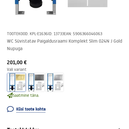
TOOTEKOOD
:
KPL-E1636
ID
:
13733
EAN
:
5906366046063
WC Süvistatav Paigaldusraami Komplekt Slim 024N J Gold
Nupuga
201,00 €
Vali variant
Saatmine täna.
Küsi toote kohta