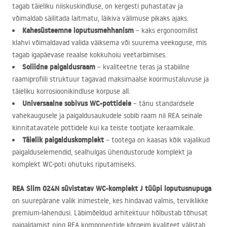
tagab täieliku niiskuskindluse, on kergesti puhastatav ja
võimaldab säilitada laitmatu, läikiva välimuse pikaks ajaks.
Kahesüsteemne loputusmehhanism
– kaks ergonoomilist
klahvi võimaldavad valida väiksema või suurema veekoguse, mis
tagab igapäevase reaalse kokkuhoiu veetarbimises.
Soliidne paigaldusraam
– kvaliteetne teras ja stabiilne
raamiprofiili struktuur tagavad maksimaalse koormustaluvuse ja
täieliku korrosioonikindluse korpuse all.
Universaalne sobivus WC-pottidele
– tänu standardsele
vahekaugusele ja paigaldusaukudele sobib raam nii
REA
seinale
kinnitatavatele pottidele kui ka teiste tootjate keraamikale.
Täielik paigalduskomplekt
– tootega on kaasas kõik vajalikud
paigalduselemendid, sealhulgas ühendustorude komplekt ja
komplekt WC-poti ohutuks riputamiseks.
REA
Slim 024N süvistatav WC-komplekt J tüüpi loputusnupuga
on suurepärane valik inimestele, kes hindavad valmis, terviklikke
premium-lahendusi. Läbimõeldud arhitektuur hõlbustab tõhusat
paigaldamist ning
REA
komponentide kõrgeim kvaliteet välistab