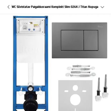
WC Süvistatav Paigaldusraami Komplekt Slim 024N J Titan Nupuga