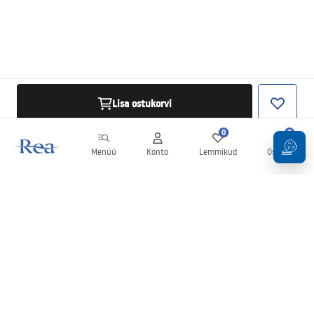
Lisa ostukorvi
0
0
Menüü
Konto
Lemmikud
Ostukorv
Uudiskiri
Olge kursis uudiste ja kampaaniatega!