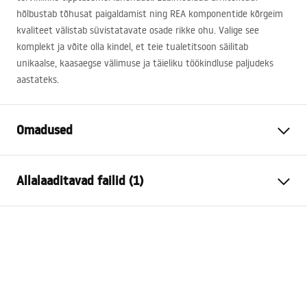
hõlbustab tõhusat paigaldamist ning
REA
komponentide kõrgeim
kvaliteet välistab süvistatavate osade rikke ohu. Valige see
komplekt ja võite olla kindel, et teie tualetitsoon säilitab
unikaalse, kaasaegse välimuse ja täieliku töökindluse paljudeks
aastateks.
Omadused
Raami tüüp
WC-kausside jaoks
Allalaaditavad failid (1)
Mudel
024N
Ühilduvad loputusnupud
Tüüp J
Paigaldusjuhend
Minimaalne
130 mm
Instrukcja_monta__u_i_obs__ugi_Stela__a_podtynkow
paigaldussügavus
ego__WC_SLIM_024N.pdf
Paigalduskruvide
18 cm, 23 cm
vahekaugus