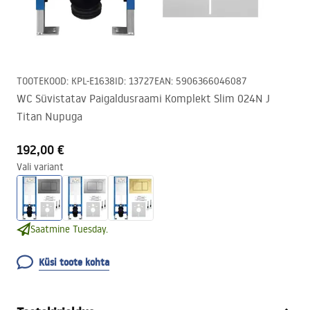
TOOTEKOOD
:
KPL-E1638
ID
:
13727
EAN
:
5906366046087
WC Süvistatav Paigaldusraami Komplekt Slim 024N J
Titan Nupuga
192,00 €
Vali variant
Saatmine Tuesday.
Küsi toote kohta