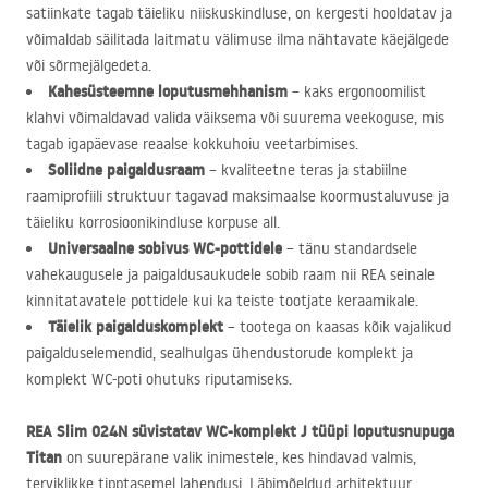
satiinkate tagab täieliku niiskuskindluse, on kergesti hooldatav ja
võimaldab säilitada laitmatu välimuse ilma nähtavate käejälgede
või sõrmejälgedeta.
Kahesüsteemne loputusmehhanism
– kaks ergonoomilist
klahvi võimaldavad valida väiksema või suurema veekoguse, mis
tagab igapäevase reaalse kokkuhoiu veetarbimises.
Soliidne paigaldusraam
– kvaliteetne teras ja stabiilne
raamiprofiili struktuur tagavad maksimaalse koormustaluvuse ja
täieliku korrosioonikindluse korpuse all.
Universaalne sobivus WC-pottidele
– tänu standardsele
vahekaugusele ja paigaldusaukudele sobib raam nii
REA
seinale
kinnitatavatele pottidele kui ka teiste tootjate keraamikale.
Täielik paigalduskomplekt
– tootega on kaasas kõik vajalikud
paigalduselemendid, sealhulgas ühendustorude komplekt ja
komplekt WC-poti ohutuks riputamiseks.
REA
Slim 024N süvistatav WC-komplekt J tüüpi loputusnupuga
Titan
on suurepärane valik inimestele, kes hindavad valmis,
terviklikke tipptasemel lahendusi. Läbimõeldud arhitektuur