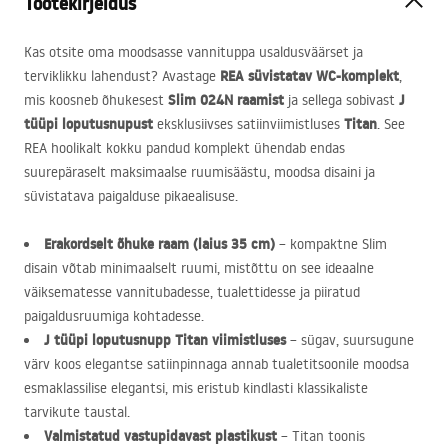
Tootekirjeldus
Kas otsite oma moodsasse vannituppa usaldusväärset ja
REA
süvistatav WC-komplekt
terviklikku lahendust? Avastage
,
Slim 024N raamist
J
mis koosneb õhukesest
ja sellega sobivast
tüüpi loputusnupust
Titan
eksklusiivses satiinviimistluses
. See
REA
hoolikalt kokku pandud komplekt ühendab endas
suurepäraselt maksimaalse ruumisäästu, moodsa disaini ja
süvistatava paigalduse pikaealisuse.
Erakordselt õhuke raam (laius 35 cm)
– kompaktne Slim
disain võtab minimaalselt ruumi, mistõttu on see ideaalne
väiksematesse vannitubadesse, tualettidesse ja piiratud
paigaldusruumiga kohtadesse.
J tüüpi loputusnupp Titan viimistluses
– sügav, suursugune
värv koos elegantse satiinpinnaga annab tualetitsoonile moodsa
esmaklassilise elegantsi, mis eristub kindlasti klassikaliste
tarvikute taustal.
Valmistatud vastupidavast plastikust
– Titan toonis