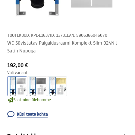
TOOTEKOOD
:
KPL-E1637
ID
:
13731
EAN
:
5906366046070
WC Süvistatav Paigaldusraami Komplekt Slim 024N J
Satin Nupuga
192,00 €
Vali variant
Saatmine ülehomme.
Küsi toote kohta