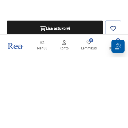
Lisa ostukorvi
0
0
Menüü
Konto
Lemmikud
Ostukorv
Uudiskiri
Olge kursis uudiste ja kampaaniatega!
Registreeru