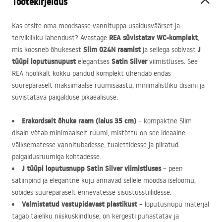
Tootekirjeldus
Kas otsite oma moodsasse vannituppa usaldusväärset ja
REA
süvistatav WC-komplekt
terviklikku lahendust? Avastage
,
Slim 024N raamist
J
mis koosneb õhukesest
ja sellega sobivast
tüüpi loputusnupust
Satin Silver
elegantses
viimistluses. See
REA
hoolikalt kokku pandud komplekt ühendab endas
suurepäraselt maksimaalse ruumisäästu, minimalistliku disaini ja
süvistatava paigalduse pikaealisuse.
Erakordselt õhuke raam (laius 35 cm)
– kompaktne Slim
disain võtab minimaalselt ruumi, mistõttu on see ideaalne
väiksematesse vannitubadesse, tualettidesse ja piiratud
paigaldusruumiga kohtadesse.
J tüüpi loputusnupp Satin Silver viimistluses
– peen
satiinpind ja elegantne kuju annavad sellele moodsa iseloomu,
sobides suurepäraselt erinevatesse sisustusstiilidesse.
Valmistatud vastupidavast plastikust
– loputusnupu materjal
tagab täieliku niiskuskindluse, on kergesti puhastatav ja