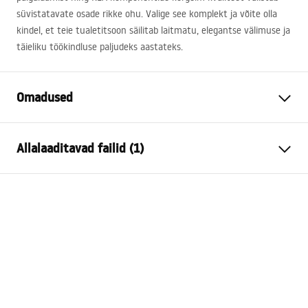
süvistatavate osade rikke ohu. Valige see komplekt ja võite olla
kindel, et teie tualetitsoon säilitab laitmatu, elegantse välimuse ja
täieliku töökindluse paljudeks aastateks.
Omadused
Raami tüüp
WC-kausside jaoks
Allalaaditavad failid (1)
Mudel
024N
Ühilduvad loputusnupud
Tüüp J
Paigaldusjuhend
Minimaalne
130 mm
Instrukcja_monta__u_i_obs__ugi_Stela__a_podtynkow
paigaldussügavus
ego__WC_SLIM_024N.pdf
Paigalduskruvide
18 cm, 23 cm
vahekaugus
Loputatav
3 / 6
Tapis d'insonorisation kaasa
Jah