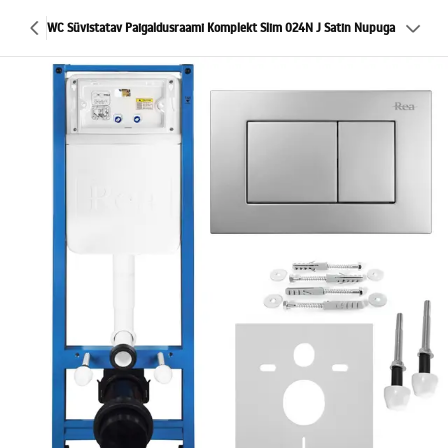
WC Süvistatav Paigaldusraami Komplekt Slim 024N J Satin Nupuga