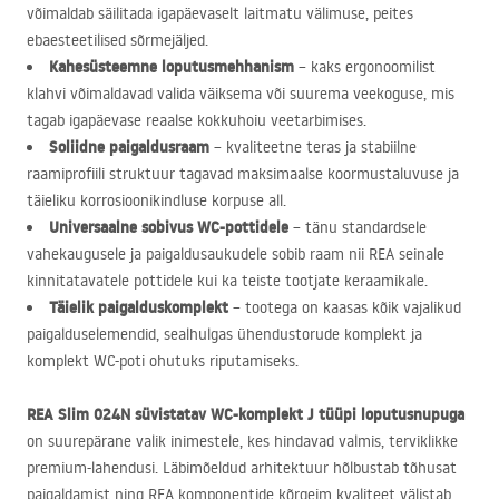
võimaldab säilitada igapäevaselt laitmatu välimuse, peites
ebaesteetilised sõrmejäljed.
Kahesüsteemne loputusmehhanism
– kaks ergonoomilist
klahvi võimaldavad valida väiksema või suurema veekoguse, mis
tagab igapäevase reaalse kokkuhoiu veetarbimises.
Soliidne paigaldusraam
– kvaliteetne teras ja stabiilne
raamiprofiili struktuur tagavad maksimaalse koormustaluvuse ja
täieliku korrosioonikindluse korpuse all.
Universaalne sobivus WC-pottidele
– tänu standardsele
vahekaugusele ja paigaldusaukudele sobib raam nii
REA
seinale
kinnitatavatele pottidele kui ka teiste tootjate keraamikale.
Täielik paigalduskomplekt
– tootega on kaasas kõik vajalikud
paigalduselemendid, sealhulgas ühendustorude komplekt ja
komplekt WC-poti ohutuks riputamiseks.
REA
Slim 024N süvistatav WC-komplekt J tüüpi loputusnupuga
on suurepärane valik inimestele, kes hindavad valmis, terviklikke
premium-lahendusi. Läbimõeldud arhitektuur hõlbustab tõhusat
paigaldamist ning
REA
komponentide kõrgeim kvaliteet välistab