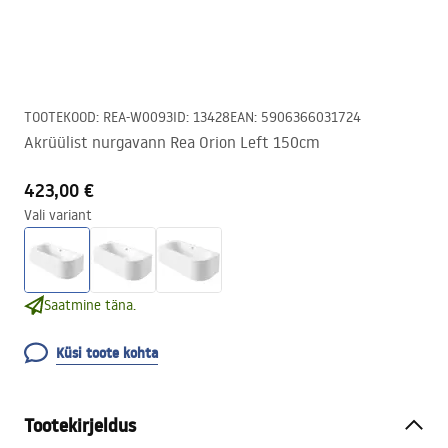
TOOTEKOOD
:
REA-W0093
ID
:
13428
EAN
:
5906366031724
Akrüülist nurgavann Rea Orion Left 150cm
423,00 €
Vali variant
Saatmine täna.
Küsi toote kohta
Tootekirjeldus