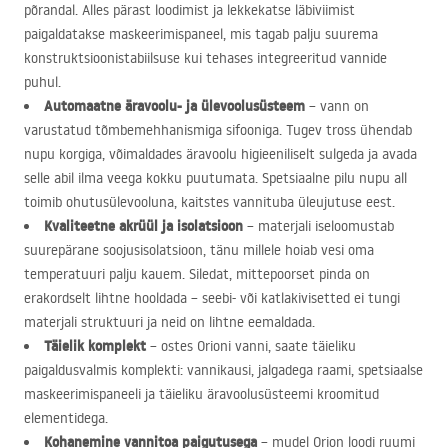
põrandal. Alles pärast loodimist ja lekkekatse läbiviimist
paigaldatakse maskeerimispaneel, mis tagab palju suurema
konstruktsioonistabiilsuse kui tehases integreeritud vannide
puhul.
Automaatne äravoolu- ja ülevoolusüsteem
– vann on
varustatud tõmbemehhanismiga sifooniga. Tugev tross ühendab
nupu korgiga, võimaldades äravoolu higieeniliselt sulgeda ja avada
selle abil ilma veega kokku puutumata. Spetsiaalne pilu nupu all
toimib ohutusülevooluna, kaitstes vannituba üleujutuse eest.
Kvaliteetne akrüül ja isolatsioon
– materjali iseloomustab
suurepärane soojusisolatsioon, tänu millele hoiab vesi oma
temperatuuri palju kauem. Siledat, mittepoorset pinda on
erakordselt lihtne hooldada – seebi- või katlakivisetted ei tungi
materjali struktuuri ja neid on lihtne eemaldada.
Täielik komplekt
– ostes Orioni vanni, saate täieliku
paigaldusvalmis komplekti: vannikausi, jalgadega raami, spetsiaalse
maskeerimispaneeli ja täieliku äravoolusüsteemi kroomitud
elementidega.
Kohanemine vannitoa paigutusega
– mudel Orion loodi ruumi