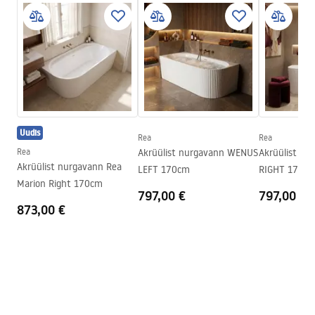
Materjal
Akrüül
Turvalisuse teave
Pikkus
1495
mm
WARUNKI_BEZPIECZENSTWA_WANNY.pdf
Laius
750
mm
Kõrgus
560
mm
Garantiitingimused
Paigalduskülg
Vasak
Warranty_Terms_and_Conditions_Bathtubs.pdf
Kork ja sifoon komplektis
Jah
Uudis
Garantii
24 kuud
Rea
Rea
Paigaldusjuhend
Rea
Akrüülist nurgavann WENUS
Akrüülist n
Orion_160_170.pdf
Akrüülist nurgavann Rea
LEFT 170cm
RIGHT 170
Marion Right 170cm
797,00 €
797,00 €
873,00 €