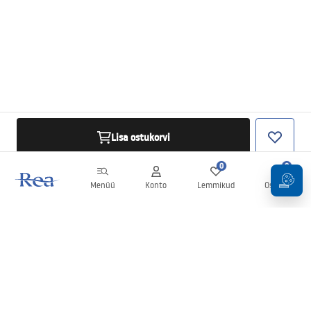
Lisa ostukorvi
0
0
Menüü
Konto
Lemmikud
Ostukorv
Uudiskiri
Olge kursis uudiste ja kampaaniatega!