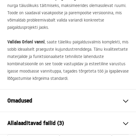
nurga täiuslikuks täitmiseks, maksimeerides olemasolevat ruumi.
Toode on saadaval vasakpoolse ja parempoolse versioonina, mis
võimaldab probleemivabalt valida variandi konkreetse
paigaldusprojekti jaoks.
Valides Orioni vanni
, saate täieliku paigaldusvalmis komplekti, mis
sobib ideaalselt praeguste kujundustrendidega. Tänu kvaliteetsete
materjalide ja funktsionaalsete tehniliste lahenduste
kombinatsioonile on see toode vastupidav ja esteetiline varustus
igasse moodsasse vannituppa, tagades tõrgeteta töö ja igapäevase
lõõgastumise kõrgeima standardi.
Omadused
Vanni tüüp
nurgas
Allalaaditavad failid (3)
Värv
Valge