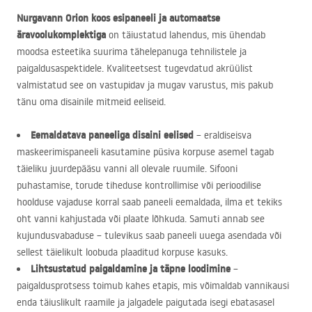
Nurgavann Orion koos esipaneeli ja automaatse
äravoolukomplektiga
on täiustatud lahendus, mis ühendab
moodsa esteetika suurima tähelepanuga tehnilistele ja
paigaldusaspektidele. Kvaliteetsest tugevdatud akrüülist
valmistatud see on vastupidav ja mugav varustus, mis pakub
tänu oma disainile mitmeid eeliseid.
Eemaldatava paneeliga disaini eelised
– eraldiseisva
maskeerimispaneeli kasutamine püsiva korpuse asemel tagab
täieliku juurdepääsu vanni all olevale ruumile. Sifooni
puhastamise, torude tiheduse kontrollimise või perioodilise
hoolduse vajaduse korral saab paneeli eemaldada, ilma et tekiks
oht vanni kahjustada või plaate lõhkuda. Samuti annab see
kujundusvabaduse – tulevikus saab paneeli uuega asendada või
sellest täielikult loobuda plaaditud korpuse kasuks.
Lihtsustatud paigaldamine ja täpne loodimine
–
paigaldusprotsess toimub kahes etapis, mis võimaldab vannikausi
enda täiuslikult raamile ja jalgadele paigutada isegi ebatasasel