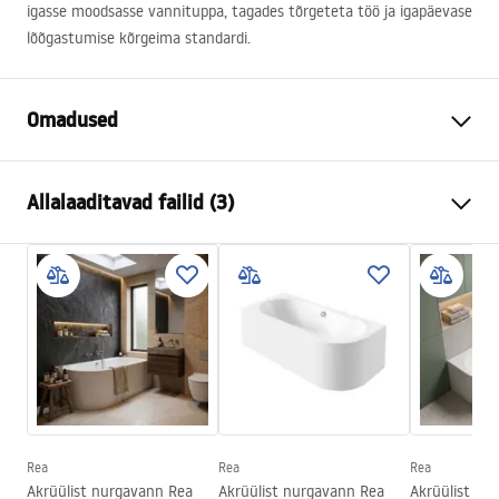
igasse moodsasse vannituppa, tagades tõrgeteta töö ja igapäevase
lõõgastumise kõrgeima standardi.
Omadused
Vanni tüüp
nurgas
Allalaaditavad failid (3)
Värv
Valge
Materjal
Akrüül
Turvalisuse teave
Pikkus
1595
mm
WARUNKI_BEZPIECZENSTWA_WANNY.pdf
Laius
750
mm
Kõrgus
560
mm
Garantiitingimused
Paigalduskülg
Vasak
Warranty_Terms_and_Conditions_Bathtubs.pdf
Kork ja sifoon komplektis
Jah
Garantii
24 kuud
Rea
Rea
Rea
Paigaldusjuhend
Akrüülist nurgavann Rea
Akrüülist nurgavann Rea
Akrüülist nu