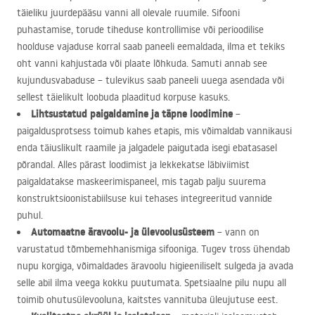
täieliku juurdepääsu vanni all olevale ruumile. Sifooni
puhastamise, torude tiheduse kontrollimise või perioodilise
hoolduse vajaduse korral saab paneeli eemaldada, ilma et tekiks
oht vanni kahjustada või plaate lõhkuda. Samuti annab see
kujundusvabaduse – tulevikus saab paneeli uuega asendada või
sellest täielikult loobuda plaaditud korpuse kasuks.
Lihtsustatud paigaldamine ja täpne loodimine
–
paigaldusprotsess toimub kahes etapis, mis võimaldab vannikausi
enda täiuslikult raamile ja jalgadele paigutada isegi ebatasasel
põrandal. Alles pärast loodimist ja lekkekatse läbiviimist
paigaldatakse maskeerimispaneel, mis tagab palju suurema
konstruktsioonistabiilsuse kui tehases integreeritud vannide
puhul.
Automaatne äravoolu- ja ülevoolusüsteem
– vann on
varustatud tõmbemehhanismiga sifooniga. Tugev tross ühendab
nupu korgiga, võimaldades äravoolu higieeniliselt sulgeda ja avada
selle abil ilma veega kokku puutumata. Spetsiaalne pilu nupu all
toimib ohutusülevooluna, kaitstes vannituba üleujutuse eest.