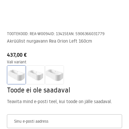
TOOTEKOOD
:
REA-W0094
ID
:
13415
EAN
:
5906366031779
Akrüülist nurgavann Rea Orion Left 160cm
437,00 €
Vali variant
Toode ei ole saadaval
Teavita mind e-posti teel, kui toode on jälle saadaval.
Sinu e-posti aadress