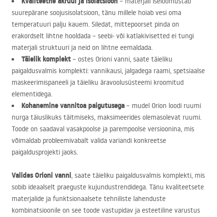
Kvaliteetne akrüül ja isolatsioon
– materjali iseloomustab
suurepärane soojusisolatsioon, tänu millele hoiab vesi oma
temperatuuri palju kauem. Siledat, mittepoorset pinda on
erakordselt lihtne hooldada – seebi- või katlakivisetted ei tungi
materjali struktuuri ja neid on lihtne eemaldada.
Täielik komplekt
– ostes Orioni vanni, saate täieliku
paigaldusvalmis komplekti: vannikausi, jalgadega raami, spetsiaalse
maskeerimispaneeli ja täieliku äravoolusüsteemi kroomitud
elementidega.
Kohanemine vannitoa paigutusega
– mudel Orion loodi ruumi
nurga täiuslikuks täitmiseks, maksimeerides olemasolevat ruumi.
Toode on saadaval vasakpoolse ja parempoolse versioonina, mis
võimaldab probleemivabalt valida variandi konkreetse
paigaldusprojekti jaoks.
Valides Orioni vanni
, saate täieliku paigaldusvalmis komplekti, mis
sobib ideaalselt praeguste kujundustrendidega. Tänu kvaliteetsete
materjalide ja funktsionaalsete tehniliste lahenduste
kombinatsioonile on see toode vastupidav ja esteetiline varustus