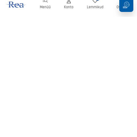
Menüü
Konto
Lemmikud
Ostukorv
Uudiskiri
Olge kursis uudiste ja kampaaniatega!
Registreeru
Oma andmete sisestamise ja kinnitamisega nõustute uudiskirja
saamisega vastavalt
tingimustes
sätestatule.