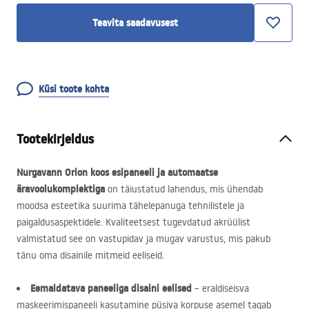
Teavita saadavusest
Küsi toote kohta
Tootekirjeldus
Nurgavann Orion koos esipaneeli ja automaatse
äravoolukomplektiga
on täiustatud lahendus, mis ühendab
moodsa esteetika suurima tähelepanuga tehnilistele ja
paigaldusaspektidele. Kvaliteetsest tugevdatud akrüülist
valmistatud see on vastupidav ja mugav varustus, mis pakub
tänu oma disainile mitmeid eeliseid.
Eemaldatava paneeliga disaini eelised
– eraldiseisva
maskeerimispaneeli kasutamine püsiva korpuse asemel tagab