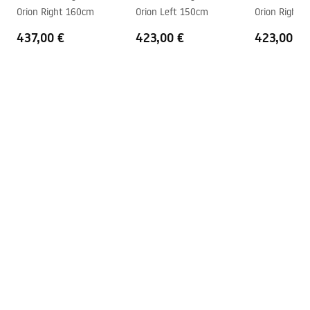
Orion_160_170.pdf
Orion Right 160cm
Orion Left 150cm
Orion Right 
437,00 €
423,00 €
423,00 €