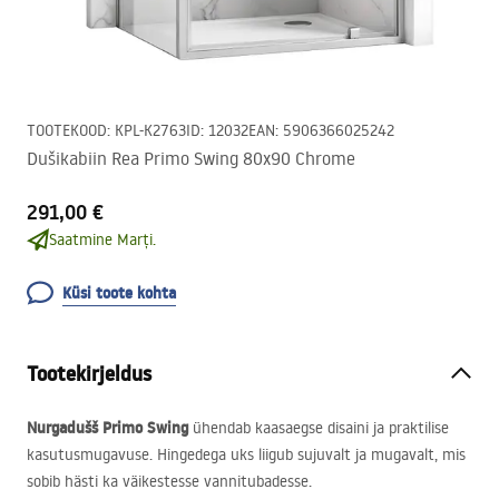
TOOTEKOOD
:
KPL-K2763
ID
:
12032
EAN
:
5906366025242
Dušikabiin Rea Primo Swing 80x90 Chrome
291,00 €
Saatmine Marți.
Küsi toote kohta
Tootekirjeldus
Nurgadušš Primo Swing
ühendab kaasaegse disaini ja praktilise
kasutusmugavuse. Hingedega uks liigub sujuvalt ja mugavalt, mis
sobib hästi ka väikestesse vannitubadesse.