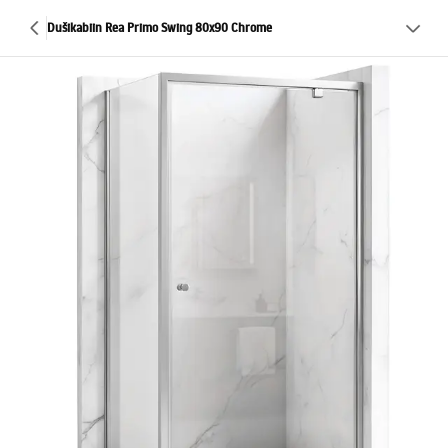
Dušikabiin Rea Primo Swing 80x90 Chrome