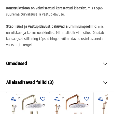
Konstruktsioon on valmistatud karastatud klaasist
, mis tagab
suurema turvalisuse ja vastupidavuse.
Stabiilsust ja vastupidavust pakuvad alumiiniumprofiilid
, mis
on niiskus- ja korrosioonikindlad. Minimalistlik viimistlus rõhutab
kaasaegset stiili ning täpsed hinged võimaldavad ustel avaneda
vaikselt ja kergelt.
Omadused
Suurus (uks x sein)
80x90
Allalaaditavad failid (3)
Värv
Chrome
Kabiini tüüp
Nurgas
Warunki bezpieczeństwa
Klaasi värvus
Transparent 4mm
WARUNKI BEZPIECZENSTWA KABINY DRZWI
Avamismeetod
Kallutatav
PARAWANY.pdf