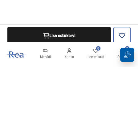
Lisa ostukorvi
0
0
Menüü
Konto
Lemmikud
Ostukorv
Uudiskiri
Olge kursis uudiste ja kampaaniatega!
Registreeru