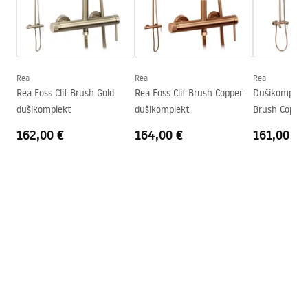
Seria
Primo
Paigaldamine
Dušialusel või põrandal
Paigaldusjuhend
Kõrgus (mm)
1900
mm
Kabina Primo Swing.pdf
Dušikabiini suund
Vasakule või paremale
Rea
Rea
Rea
Rea Foss Clif Brush Gold
Rea Foss Clif Brush Copper
Dušikomplekt
Garantii
24 kuud
Tehniline joonis
dušikomplekt
dušikomplekt
Brush Copper
PRIMO SWING DOOR WITH SIDE PANEL.pdf
Easy Clean kate
Ei
162,00 €
164,00 €
161,00 €