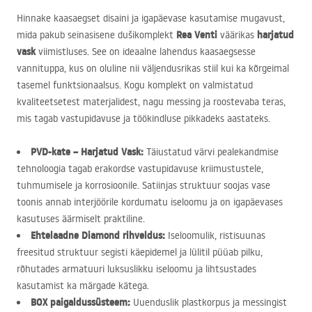
Hinnake kaasaegset disaini ja igapäevase kasutamise mugavust,
Rea Venti
harjatud
mida pakub seinasisene dušikomplekt
väärikas
vask
viimistluses. See on ideaalne lahendus kaasaegsesse
vannituppa, kus on oluline nii väljendusrikas stiil kui ka kõrgeimal
tasemel funktsionaalsus. Kogu komplekt on valmistatud
kvaliteetsetest materjalidest, nagu messing ja roostevaba teras,
mis tagab vastupidavuse ja töökindluse pikkadeks aastateks.
PVD
-kate – Harjatud Vask:
Täiustatud värvi pealekandmise
tehnoloogia tagab erakordse vastupidavuse kriimustustele,
tuhmumisele ja korrosioonile. Satiinjas struktuur soojas vase
toonis annab interjöörile kordumatu iseloomu ja on igapäevases
kasutuses äärmiselt praktiline.
Ehtelaadne Diamond rihveldus:
Iseloomulik, ristisuunas
freesitud struktuur segisti käepidemel ja lülitil püüab pilku,
rõhutades armatuuri luksuslikku iseloomu ja lihtsustades
kasutamist ka märgade kätega.
BOX
paigaldussüsteem:
Uuenduslik plastkorpus ja messingist