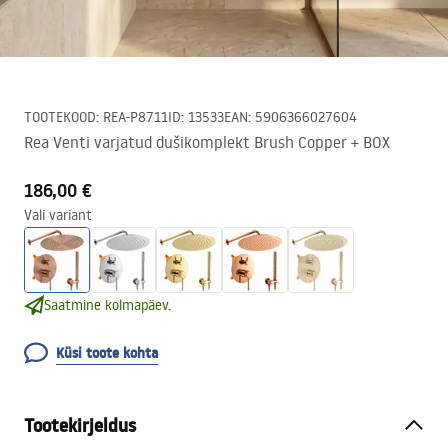
TOOTEKOOD
:
REA-P8711
ID
:
13533
EAN
:
5906366027604
Rea Venti varjatud dušikomplekt Brush Copper + BOX
186,00 €
Vali variant
Saatmine kolmapäev.
Küsi toote kohta
Tootekirjeldus