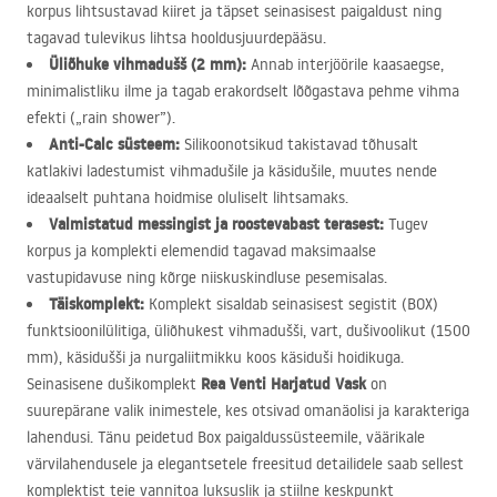
korpus lihtsustavad kiiret ja täpset seinasisest paigaldust ning
tagavad tulevikus lihtsa hooldusjuurdepääsu.
Üliõhuke vihmadušš (2 mm):
Annab interjöörile kaasaegse,
minimalistliku ilme ja tagab erakordselt lõõgastava pehme vihma
efekti („rain shower”).
Anti-Calc süsteem:
Silikoonotsikud takistavad tõhusalt
katlakivi ladestumist vihmadušile ja käsidušile, muutes nende
ideaalselt puhtana hoidmise oluliselt lihtsamaks.
Valmistatud messingist ja roostevabast terasest:
Tugev
korpus ja komplekti elemendid tagavad maksimaalse
vastupidavuse ning kõrge niiskuskindluse pesemisalas.
Täiskomplekt:
Komplekt sisaldab seinasisest segistit (
BOX
)
funktsioonilülitiga, üliõhukest vihmadušši, vart, dušivoolikut (1500
mm), käsidušši ja nurgaliitmikku koos käsiduši hoidikuga.
Rea Venti Harjatud Vask
Seinasisene dušikomplekt
on
suurepärane valik inimestele, kes otsivad omanäolisi ja karakteriga
lahendusi. Tänu peidetud Box paigaldussüsteemile, väärikale
värvilahendusele ja elegantsetele freesitud detailidele saab sellest
komplektist teie vannitoa luksuslik ja stiilne keskpunkt