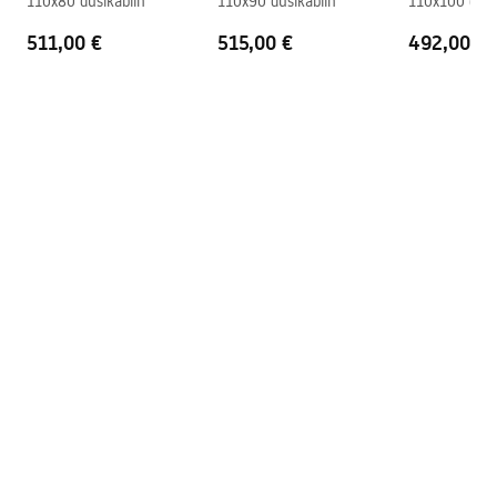
110x80 dušikabiin
110x90 dušikabiin
110x100 duši
511,00 €
515,00 €
492,00 €
Pielęgnacja
Pielegnacja.pdf