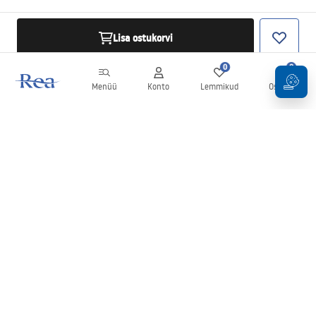
Lisa ostukorvi
0
0
Menüü
Konto
Lemmikud
Ostukorv
Uudiskiri
Olge kursis uudiste ja kampaaniatega!
Registreeru
Oma andmete sisestamise ja kinnitamisega nõustute uudiskirja
saamisega vastavalt
tingimustes
sätestatule.