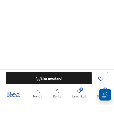
Lisa ostukorvi
0
0
Menüü
Konto
Lemmikud
Ostukorv