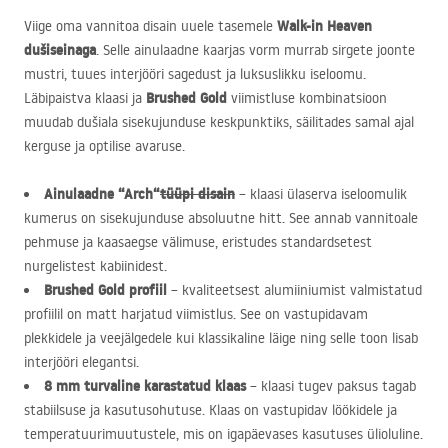
Walk-in Heaven
Viige oma vannitoa disain uuele tasemele
dušiseinaga
. Selle ainulaadne kaarjas vorm murrab sirgete joonte
mustri, tuues interjööri sagedust ja luksuslikku iseloomu.
Brushed Gold
Läbipaistva klaasi ja
viimistluse kombinatsioon
muudab dušiala sisekujunduse keskpunktiks, säilitades samal ajal
kerguse ja optilise avaruse.
Ainulaadne “Arch“
tüüpi disain
– klaasi ülaserva iseloomulik
kumerus on sisekujunduse absoluutne hitt. See annab vannitoale
pehmuse ja kaasaegse välimuse, eristudes standardsetest
nurgelistest kabiinidest.
Brushed Gold profiil
– kvaliteetsest alumiiniumist valmistatud
profiilil on matt harjatud viimistlus. See on vastupidavam
plekkidele ja veejälgedele kui klassikaline läige ning selle toon lisab
interjööri elegantsi.
8 mm turvaline karastatud klaas
– klaasi tugev paksus tagab
stabiilsuse ja kasutusohutuse. Klaas on vastupidav löökidele ja
temperatuurimuutustele, mis on igapäevases kasutuses ülioluline.