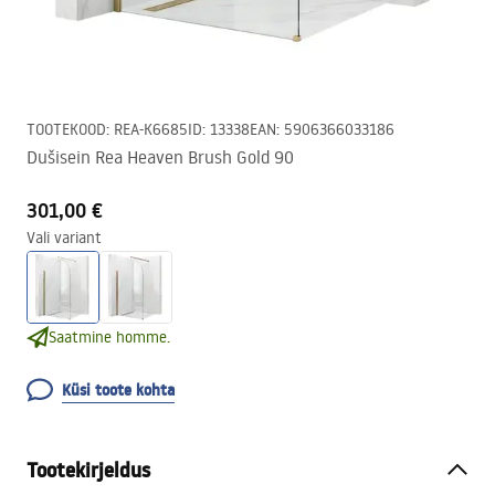
TOOTEKOOD
:
REA-K6685
ID
:
13338
EAN
:
5906366033186
Dušisein Rea Heaven Brush Gold 90
301,00 €
Vali variant
Saatmine homme.
Küsi toote kohta
Tootekirjeldus