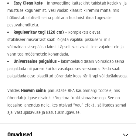
Easy Clean kate
– innovaatiline kaitsekiht takistab katlakivi ja
mustuse kogunemist. Vesi voolab klaasilt kiiremini maha, mis
hõlbustab oluliselt seina puhtana hoidmist ilma tugevate
pesuvahenditeta.
Reguleeritav tugi (120 cm)
– komplektis olevat
stabiliseerimisvarrast saab lõigata vajaliku pikkuseni, mis
võimaldab sissepääsu laiust täpselt vastavalt teie vajadustele ja
vannitoa mõõtmetele kohandada.
Universaalne paigaldus
– läbimõeldud disain võimaldab seina
paigaldada nii parem kui ka vasakpoolses versioonis. Seda saab
paigaldada otse plaaditud põrandale koos ränitrapi või dušialusega.
Heaven seina
Valides
, panustate
REA
kaubamärgi tootele, mis
ühendab julguse disainis kõrgeima funktsionaalsusega. See on
ideaalne lahendus neile, kes otsivad “vau”-efekti, säilitades samal
ajal vastupidavuse ja kasutusmugavuse.
Omadused