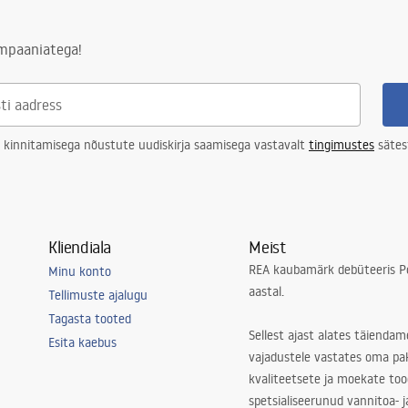
ampaaniatega!
 kinnitamisega nõustute uudiskirja saamisega vastavalt
tingimustes
sätes
Kliendiala
Meist
REA kaubamärk debüteeris Po
Minu konto
aastal.
Tellimuste ajalugu
Tagasta tooted
Sellest ajast alates täiendam
Esita kaebus
vajadustele vastates oma pa
kvaliteetsete ja moekate to
spetsialiseerunud vannitoa- j