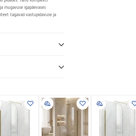
as pidades. Tänu komplekti
 ja mugavuse igapäevases
liteet tagavad vastupidavuse ja
sk
a
tiitingimused
nty_Terms_and_Conditions_
s_-_5.pdf
av