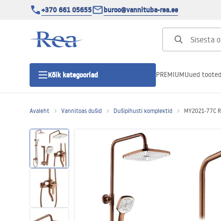
+370 661 05655
buroo@vannituba-rea.ee
PREMIUM
Uued toote
Kõik kategooriad
Avaleht
Vannitoas dušid
Dušipihusti komplektid
MY2021-77C R
Dušikabiinid
Duši uks
Vannitoa dušialused
Lineaarne duši äravool