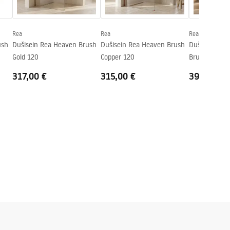
Rea
Rea
Rea
ush
Dušisein Rea Heaven Brush
Dušisein Rea Heaven Brush
Dušikabiin R
Gold 120
Copper 120
Brush Copper
317,00 €
315,00 €
392,00 €