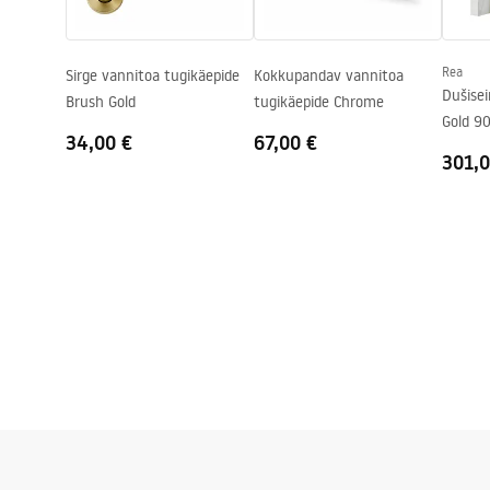
Anti-Calc süsteem
Jah
Kattetehnoloogia
PVD
Rea
Sirge vannitoa tugikäepide
Kokkupandav vannitoa
Ühenduste vahekaugus
150
mm
Dušise
Brush Gold
tugikäepide Chrome
Garantii
24 kuud
Gold 9
34,00 €
67,00 €
301,0