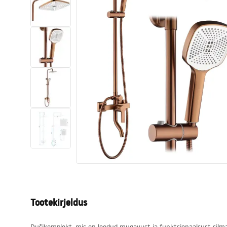
Tualettruumid
Vajub ära
Vannid ja ekraanid
Vannitoa segistid
Vannitoas dušid
Köök
Vannitoa tarvikud
Tootekirjeldus