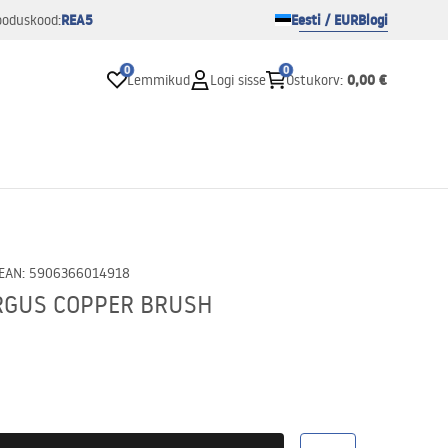
REA5
Eesti / EUR
Blogi
ooduskood:
0
0
0,00 €
Lemmikud
Logi sisse
Ostukorv
:
EAN
:
5906366014918
RGUS COPPER BRUSH