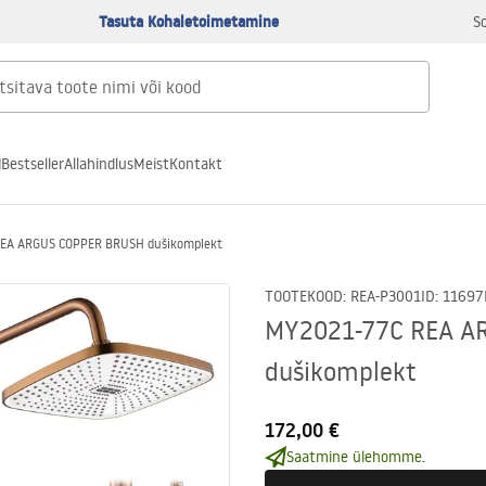
Tasuta Kohaletoimetamine
S
d
Bestseller
Allahindlus
Meist
Kontakt
EA ARGUS COPPER BRUSH dušikomplekt
TOOTEKOOD
:
REA-P3001
ID
:
11697
MY2021-77C REA A
dušikomplekt
172,00 €
Saatmine ülehomme.