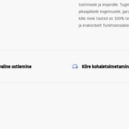
tootmisele ja impordile. Tugi
pikaajalisele kogemusele, ga
kõik meie tooted on 100% te
ja erakordselt funktsionaalse
valine ostlemine
Kiire kohaletoimetamin