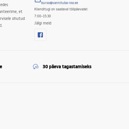
buroo@vannituba-rea.ee
nedes
Klienditugi on saadaval tööpäevadel:
ranteerime, et
7:00–15:30
rvisele ohutud
Jälgi meid
d.
e
30 päeva tagastamiseks