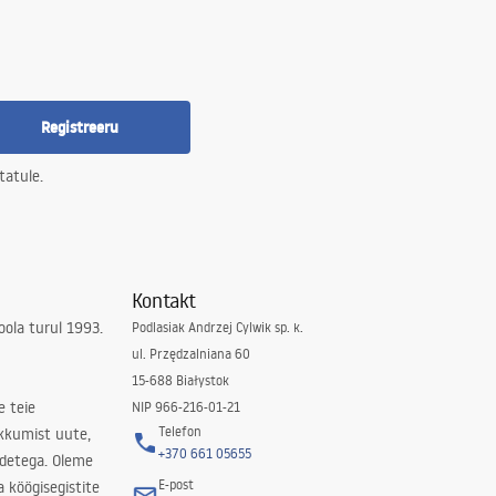
Registreeru
tatule.
Kontakt
ola turul 1993.
Podlasiak Andrzej Cylwik sp. k.
ul. Przędzalniana 60
15-688 Białystok
e teie
NIP 966-216-01-21
Telefon
kkumist uute,
+370 661 05655
odetega. Oleme
E-post
a köögisegistite