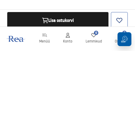
Lisa ostukorvi
0
0
Menüü
Konto
Lemmikud
Ostukorv
Uudiskiri
Olge kursis uudiste ja kampaaniatega!
Registreeru
Oma andmete sisestamise ja kinnitamisega nõustute uudiskirja