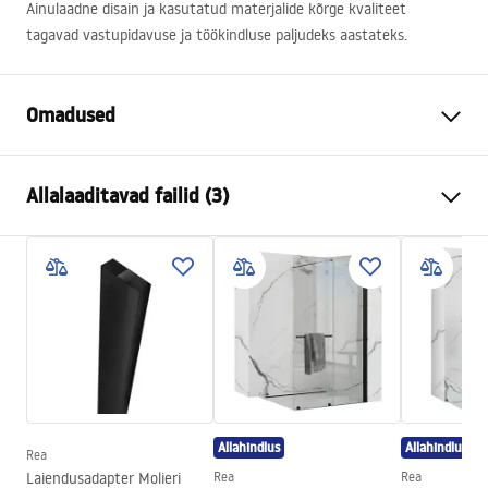
Ainulaadne disain ja kasutatud materjalide kõrge kvaliteet
tagavad vastupidavuse ja töökindluse paljudeks aastateks.
Omadused
Värv
Titaan
Allalaaditavad failid (3)
Materjal
ABS
Kraani tüüp
Ühehoovaga
Turvalisuse teave
Paigaldusviis
Avatud
Safety_Information_Shower_set.pdf
Kõrguse reguleerimine
Jah
Maksimaalne kõrgus
1440
mm
Garantiitingimused
Vanni tilaustoru
Jah, pööratav
Warranty_Terms_and_Conditions_Faucets_-_5.pdf
Rõhu reguleerimine
Jah
Allahindlus
Allahindlus
Anti-Calc süsteem
Jah
Rea
Paigaldusjuhend
Laiendusadapter Molieri
Rea
Rea
Kattetehnoloogia
PVD