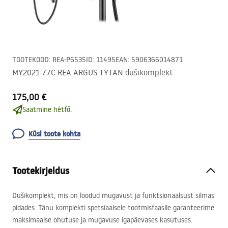
TOOTEKOOD
:
REA-P6535
ID
:
11495
EAN
:
5906366014871
MY2021-77C REA ARGUS TYTAN dušikomplekt
175,00 €
Saatmine hétfő.
Küsi toote kohta
Tootekirjeldus
Dušikomplekt, mis on loodud mugavust ja funktsionaalsust silmas
pidades. Tänu komplekti spetsiaalsele tootmisfaasile garanteerime
maksimaalse ohutuse ja mugavuse igapäevases kasutuses.