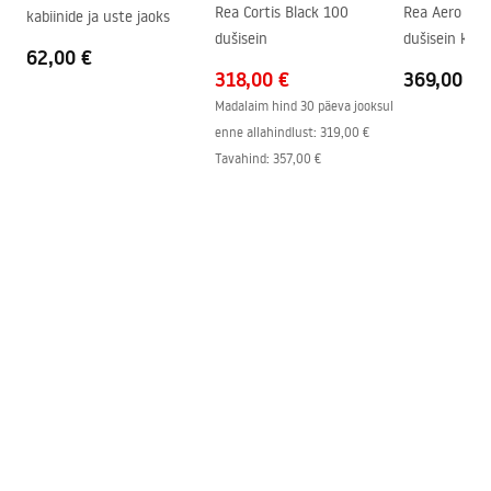
shower_set.pdf
Rea Cortis Black 100
Rea Aero N 7
kabiinide ja uste jaoks
Ühenduste vahekaugus
150
mm
dušisein
dušisein koos 
62,00 €
riputiga
Garantii
24 kuud
318,00 €
369,00 €
Madalaim hind 30 päeva jooksul
enne allahindlust:
319,00 €
Tavahind
:
357,00 €