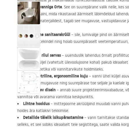
Avastage luksuse ja maksimaalse funktsionaalsuse täiuslik kom
eraldiseisva vanniga Orte
. See on suurepärane valik neile, kes
kaasaegse disaini, mida rikastavad äärmiselt läbimõeldud lahen
kvaliteediga materjalidest, tagab see mugavuse, vastupidavuse j
Kvaliteetne sanitaarakrüül
– sile, lumivalge pind on äärmisel
värvimuutustekindel ning hoiab suurepäraselt veetemperatuuri, 
vannid.
Praktiline riiul servas
– uuenduslik lahendus õrnalt profiilitud,
madalamal küljel (vahetult ülevoolujoone kohal) pakub ideaalset 
lemmikkosmeetika või vannitarvikute hoidmiseks.
Asümmeetriline, ergonoomiline kuju
– vanni ühel küljel asu
maksimaalse mugavuse ning suurepärase toe seljale ja kaelale ig
Eraldiseisev disain
– annab suure projekteerimisvabaduse, või
vannitoa või avarama vannitoa keskpunktis.
Lihtne hooldus
– mittepoorne akrüülpind muudab vanni puhas
hoides ära katlakivi tekkimise.
Detailide täielik isikupärastamine
– vann tarnitakse standar
selleks, et see sobiks ideaalselt teie segistitega, saate valida korg