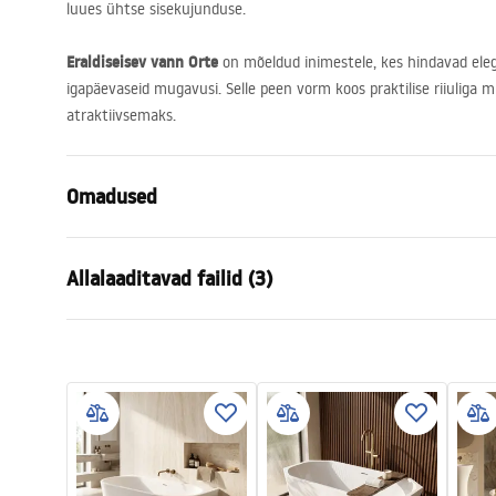
luues ühtse sisekujunduse.
Eraldiseisev vann Orte
on mõeldud inimestele, kes hindavad ele
igapäevaseid mugavusi. Selle peen vorm koos praktilise riiuliga m
atraktiivsemaks.
Omadused
Vanni tüüp
vabalt seise
Allalaaditavad failid (3)
Värv
Valge
Materjal
Akrüül
Manual
Turva
Pikkus
1710
mm
Instrukcja_wanien_przy__ciennych
WARUN
Laius
780
mm
.pdf
NY.pdf
Kõrgus
795
mm
Paigalduskülg
Universaaln
Garantiitingimused