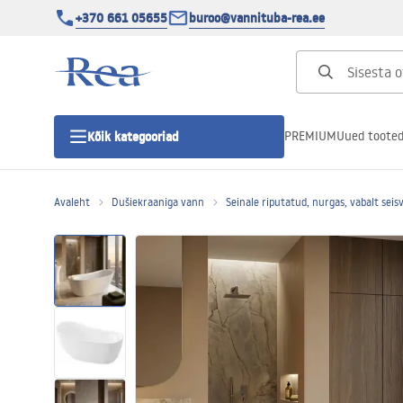
+370 661 05655
buroo@vannituba-rea.ee
PREMIUM
Uued toote
Kõik kategooriad
Avaleht
Dušiekraaniga vann
Seinale riputatud, nurgas, vabalt seis
Dušikabiinid
Duši uks
Vannitoa dušialused
Lineaarne duši äravool