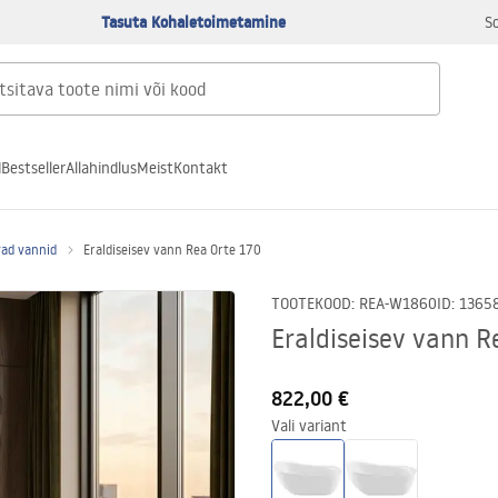
Tasuta Kohaletoimetamine
S
d
Bestseller
Allahindlus
Meist
Kontakt
vad vannid
Eraldiseisev vann Rea Orte 170
TOOTEKOOD
:
REA-W1860
ID
:
1365
Eraldiseisev vann R
822,00 €
Vali variant