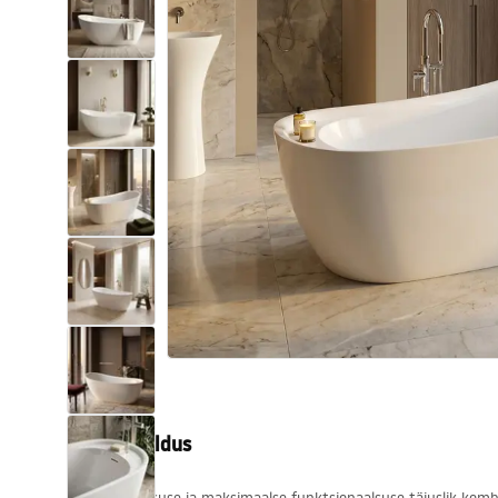
Tualettruumid
Vajub ära
Vannid ja ekraanid
Vannitoa segistid
Vannitoas dušid
Köök
Vannitoa tarvikud
Tootekirjeldus