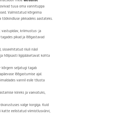
akrüülist
binatsioon meie
 soovivad tuua oma vannituppa
dused. Valmistatud kõrgeima
a töökindluse pikkadeks aastateks.
t vastupidav, kriimustus- ja
tagades pikad ja lõõgastavad
 sisseehitatud riiuli näol
ja hõlpsasti ligipääsetavat kohta
v kõrgem seljatugi tagab
apäevase lõõgastumise ajal.
maldades vannil esile tõusta
tamise kiireks ja vaevatuks,
dvarustuses valge korgiga. Kuid
i katte eelistatud viimistlusvärvi,