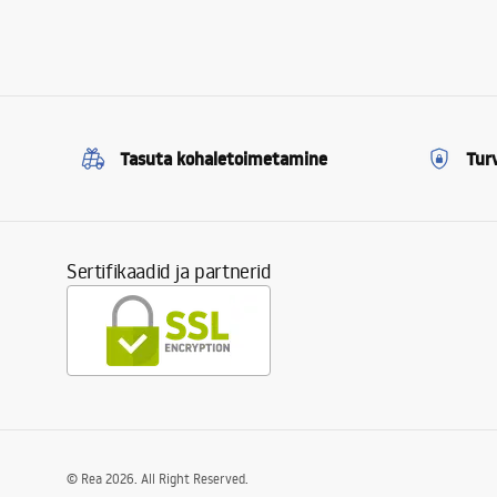
Tasuta kohaletoimetamine
Tur
Sertifikaadid ja partnerid
©
Rea
2026
. All Right Reserved.