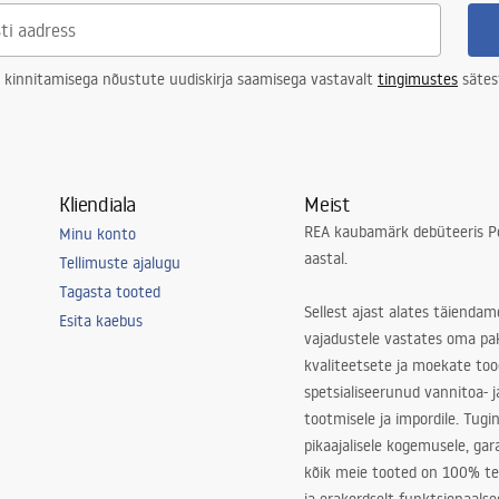
 kinnitamisega nõustute uudiskirja saamisega vastavalt
tingimustes
sätes
Kliendiala
Meist
REA kaubamärk debüteeris Po
Minu konto
aastal.
Tellimuste ajalugu
Tagasta tooted
Sellest ajast alates täiendam
Esita kaebus
vajadustele vastates oma pa
kvaliteetsete ja moekate to
spetsialiseerunud vannitoa- j
tootmisele ja impordile. Tugi
pikaajalisele kogemusele, ga
kõik meie tooted on 100% te