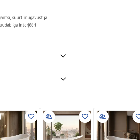
gantsi, suurt mugavust ja
uudab iga interjööri
v
lisuse teave
KI_BEZPIECZENSTWA_WAN
e