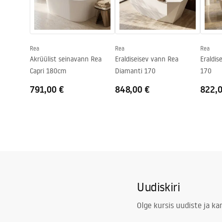
Kork ja sifoon komplektis
Jah
Warranty_Terms_and_Conditions_
Bathtubs.pdf
Garantii
24 kuud
Rea
Rea
Rea
Akrüülist seinavann Rea
Eraldiseisev vann Rea
Eraldis
Capri 180cm
Diamanti 170
170
791,00 €
848,00 €
822,
Uudiskiri
Olge kursis uudiste ja k