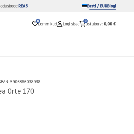
REA5
Eesti / EUR
Blogi
ooduskood:
0
0
0,00 €
Lemmikud
Logi sisse
Ostukorv
:
8
EAN
:
5906366038938
ea Orte 170