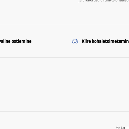
ja erakordselt funktsionaalse
valine ostlemine
Kiire kohaletoimetamin
Me tarn