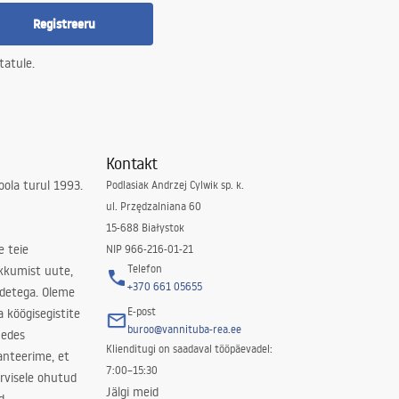
Registreeru
tatule.
Kontakt
ola turul 1993.
Podlasiak Andrzej Cylwik sp. k.
ul. Przędzalniana 60
15-688 Białystok
e teie
NIP 966-216-01-21
Telefon
kkumist uute,
+370 661 05655
odetega. Oleme
E-post
a köögisegistite
buroo@vannituba-rea.ee
nedes
Klienditugi on saadaval tööpäevadel:
ranteerime, et
7:00–15:30
rvisele ohutud
Jälgi meid