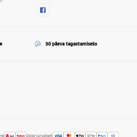
d.
e
30 päeva tagastamiseks
ime
Ostke turvaliselt