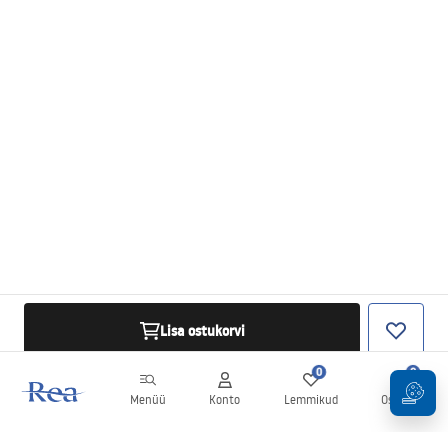
Lisa ostukorvi
0
0
Menüü
Konto
Lemmikud
Ostukorv