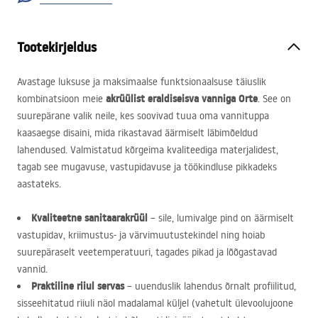
Tootekirjeldus
Avastage luksuse ja maksimaalse funktsionaalsuse täiuslik
akrüülist eraldiseisva vanniga Orte
kombinatsioon meie
. See on
suurepärane valik neile, kes soovivad tuua oma vannituppa
kaasaegse disaini, mida rikastavad äärmiselt läbimõeldud
lahendused. Valmistatud kõrgeima kvaliteediga materjalidest,
tagab see mugavuse, vastupidavuse ja töökindluse pikkadeks
aastateks.
Kvaliteetne sanitaarakrüül
– sile, lumivalge pind on äärmiselt
vastupidav, kriimustus- ja värvimuutustekindel ning hoiab
suurepäraselt veetemperatuuri, tagades pikad ja lõõgastavad
vannid.
Praktiline riiul servas
– uuenduslik lahendus õrnalt profiilitud,
sisseehitatud riiuli näol madalamal küljel (vahetult ülevoolujoone