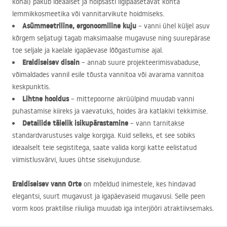
kohal) pakub ideaalset ja hõlpsasti ligipääsetavat kohta
lemmikkosmeetika või vannitarvikute hoidmiseks.
Asümmeetriline, ergonoomiline kuju
– vanni ühel küljel asuv
kõrgem seljatugi tagab maksimaalse mugavuse ning suurepärase
toe seljale ja kaelale igapäevase lõõgastumise ajal.
Eraldiseisev disain
– annab suure projekteerimisvabaduse,
võimaldades vannil esile tõusta vannitoa või avarama vannitoa
keskpunktis.
Lihtne hooldus
– mittepoorne akrüülpind muudab vanni
puhastamise kiireks ja vaevatuks, hoides ära katlakivi tekkimise.
Detailide täielik isikupärastamine
– vann tarnitakse
standardvarustuses valge korgiga. Kuid selleks, et see sobiks
ideaalselt teie segistitega, saate valida korgi katte eelistatud
viimistlusvärvi, luues ühtse sisekujunduse.
Eraldiseisev vann Orte
on mõeldud inimestele, kes hindavad
elegantsi, suurt mugavust ja igapäevaseid mugavusi. Selle peen
vorm koos praktilise riiuliga muudab iga interjööri atraktiivsemaks.