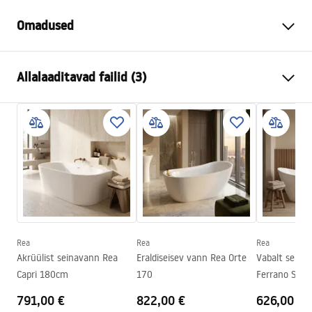
Omadused
Vanni tüüp
vabalt seisev
Allalaaditavad failid (3)
Värv
Valge
Materjal
Akrüül
Manual
Pikkus
1810
mm
Instrukcja_wanien_przy__ciennych.pdf
Laius
790
mm
Kõrgus
795
mm
Turvalisuse teave
Paigalduskülg
Universaalne
WARUNKI_BEZPIECZENSTWA_WANNY.pdf
Kork ja sifoon komplektis
Jah
Garantii
24 kuud
Rea
Rea
Rea
Garantiitingimused
Akrüülist seinavann Rea
Eraldiseisev vann Rea Orte
Vabalt seise
Warranty_Terms_and_Conditions_Bathtubs.pdf
Capri 180cm
170
Ferrano Slim
791,00 €
822,00 €
626,00 €