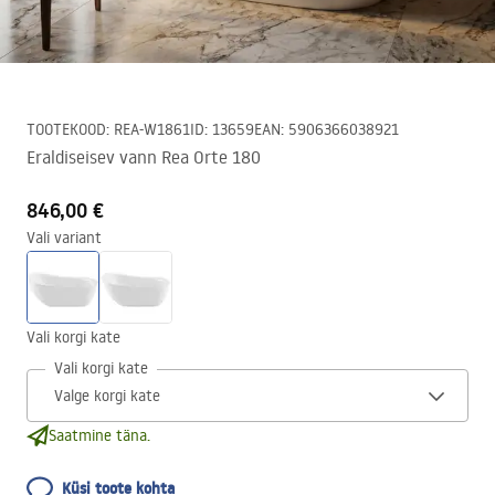
TOOTEKOOD
:
REA-W1861
ID
:
13659
EAN
:
5906366038921
Eraldiseisev vann Rea Orte 180
846,00 €
Vali variant
Vali korgi kate
Vali korgi kate
Saatmine täna.
Küsi toote kohta