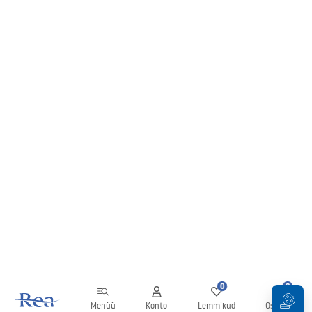
0
0
Menüü
Konto
Lemmikud
Ostukorv