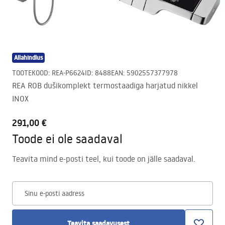
Allahindlus
TOOTEKOOD
:
REA-P6624
ID
:
8488
EAN
:
5902557377978
REA ROB dušikomplekt termostaadiga harjatud nikkel
INOX
291,00 €
Toode ei ole saadaval
Teavita mind e-posti teel, kui toode on jälle saadaval.
Sinu e-posti aadress
Teavita saadavusest