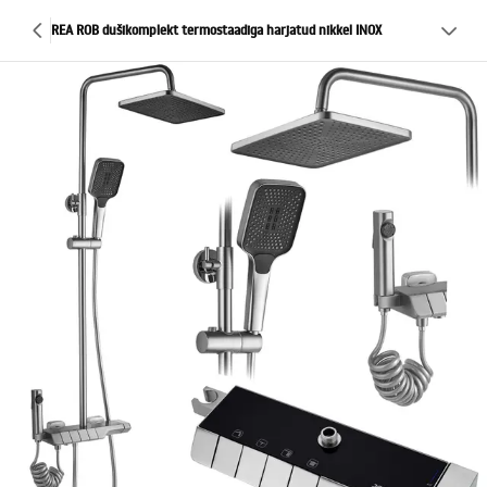
REA ROB dušikomplekt termostaadiga harjatud nikkel INOX