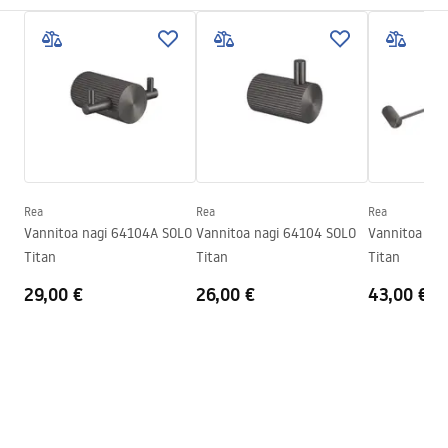
Paigaldusviis
Kruvitav
Garantiitingimused
Laius
160
mm
Warranty_Terms_and_Conditions_Accessories_-_24.pdf
Kõrgus
167
mm
Sügavus
65
mm
Turvalisuse teave
Seeria
Solo
Safety_Information_Accessories.pdf
Garantii
24 kuud
Rea
Rea
Rea
Vannitoa nagi 64104A SOLO
Vannitoa nagi 64104 SOLO
Vannitoa nag
Titan
Titan
Titan
29,00 €
26,00 €
43,00 €