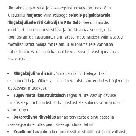
Hinnake elegantsust ja kaasaegsust oma vannitoas tänu
harjatud
seinale paigaldatavale
luksusliku
viimistlusega
rõngakujulisele rätikuhoidjale
REA
Solo
. See on täiuslik
kombinatsioon peenest stiilist ja funktsionaalsusest, mis
rõõmustab iga kasutajat. Parimatest materjalidest valmistatud
metallist rätikuhoidja mitte ainult ei rõhuta teie vannitoa
butiikdisaini, vaid tagab ka usaldusväärsuse ja vastupidavuse
aastateks.
Rõngakujuline disain
võimaldab rätikut elegantselt
eksponeerida ja hõlbustab selle kuivamist, suurendades hügieeni ja
igapäevast mugavust.
Tugev metallkonstruktsioon
tagab suure vastupidavuse
niiskusele ja mehaanilistele kahjustustele, sobides suurepäraselt
vannituppa.
Dekoratiivne rihveldus
annab tarvikutele ainulaadse ja
kaasaegse ilme, olles peen sisekujunduse detail.
Kruvikinnitus
pakub kompromissitut stabiilsust ja turvalisust,