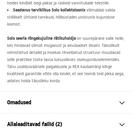
hoides kindlalt isegi pakse ja raskeid vannitubade tekstiile.
Saadavus terviklikus Solo kollektsioonis
võimaldab valida
stiililiselt ühtseid tarvikuid, hõlbustades unistuste kujunduse
loomist.
Solo seeria rõngakujuline rätikuhoidja
on suurepärane valik neile,
kes hindavad ülimat mugavust ja ainulaadset disaini. Täiuslikult
viimistletud detailid ja moekas rihveldatud struktuur muudavad
selle praktilise toote lausa luksuslikuks sisekujunduselemendiks.
Tänu usaldusväärsele paigaldusele ja
REA
kaubamärgi kõrge
kvaliteedi garantiile võite olla kindel, et see teenib teid pikka aega,
aidates hoida täiuslikku korda.
Omadused
Värv
Harjatud vask
Allalaaditavad failid (2)
Materjal
Metall