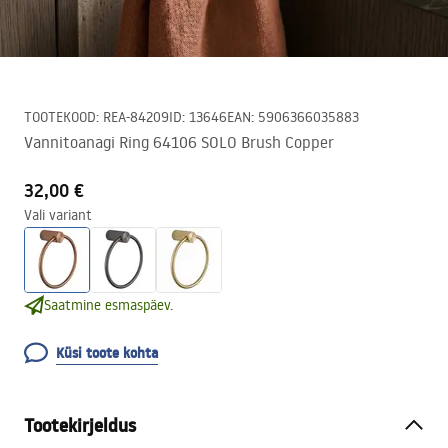
TOOTEKOOD
:
REA-84209
ID
:
13646
EAN
:
5906366035883
Vannitoanagi Ring 64106 SOLO Brush Copper
32,00 €
Vali variant
Saatmine esmaspäev.
Küsi toote kohta
Tootekirjeldus