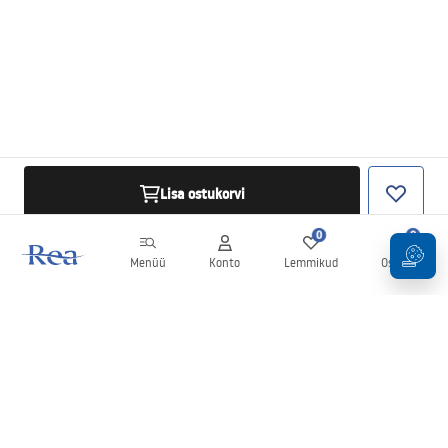
Lisa ostukorvi
0
0
Menüü
Konto
Lemmikud
Ostukorv
Uudiskiri
Olge kursis uudiste ja kampaaniatega!