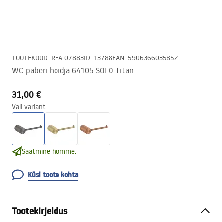
TOOTEKOOD
:
REA-07883
ID
:
13788
EAN
:
5906366035852
WC-paberi hoidja 64105 SOLO Titan
31,00 €
Vali variant
Saatmine homme.
Küsi toote kohta
Tootekirjeldus