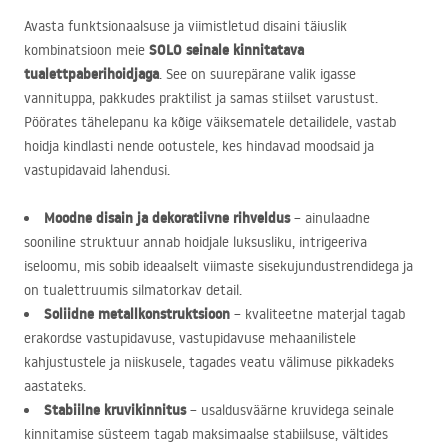
Avasta funktsionaalsuse ja viimistletud disaini täiuslik
SOLO
seinale kinnitatava
kombinatsioon meie
tualettpaberihoidjaga
. See on suurepärane valik igasse
vannituppa, pakkudes praktilist ja samas stiilset varustust.
Pöörates tähelepanu ka kõige väiksematele detailidele, vastab
hoidja kindlasti nende ootustele, kes hindavad moodsaid ja
vastupidavaid lahendusi.
Moodne disain ja dekoratiivne rihveldus
– ainulaadne
sooniline struktuur annab hoidjale luksusliku, intrigeeriva
iseloomu, mis sobib ideaalselt viimaste sisekujundustrendidega ja
on tualettruumis silmatorkav detail.
Soliidne metallkonstruktsioon
– kvaliteetne materjal tagab
erakordse vastupidavuse, vastupidavuse mehaanilistele
kahjustustele ja niiskusele, tagades veatu välimuse pikkadeks
aastateks.
Stabiilne kruvikinnitus
– usaldusväärne kruvidega seinale
kinnitamise süsteem tagab maksimaalse stabiilsuse, vältides