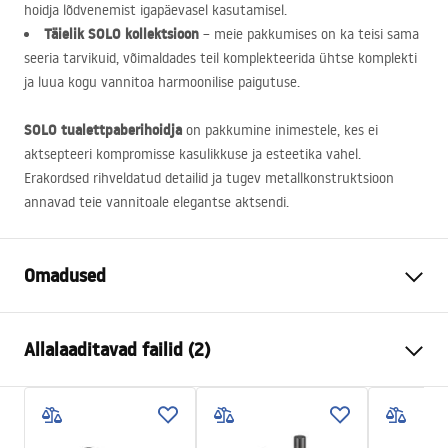
hoidja lõdvenemist igapäevasel kasutamisel.
Täielik
SOLO
kollektsioon
– meie pakkumises on ka teisi sama
seeria tarvikuid, võimaldades teil komplekteerida ühtse komplekti
ja luua kogu vannitoa harmoonilise paigutuse.
SOLO
tualettpaberihoidja
on pakkumine inimestele, kes ei
aktsepteeri kompromisse kasulikkuse ja esteetika vahel.
Erakordsed rihveldatud detailid ja tugev metallkonstruktsioon
annavad teie vannitoale elegantse aktsendi.
Omadused
Värv
Titaan
Allalaaditavad failid (2)
Materjal
Metall
Paigaldusviis
Kruvitav
Garantiitingimused
Laius
163
mm
Warranty_Terms_and_Conditions_Accessories_-_24.pdf