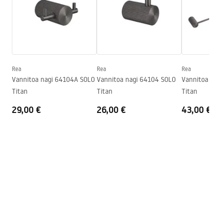
Kõrgus
30
mm
Sügavus
65
mm
Turvalisuse teave
Seeria
Solo
Safety_Information_Accessories.pdf
Garantii
24 kuud
Rea
Rea
Rea
Vannitoa nagi 64104A SOLO
Vannitoa nagi 64104 SOLO
Vannitoa nag
Titan
Titan
Titan
29,00 €
26,00 €
43,00 €