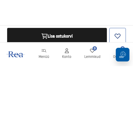
Lisa ostukorvi
0
0
Menüü
Konto
Lemmikud
Ostukorv
Uudiskiri
Olge kursis uudiste ja kampaaniatega!
Registreeru