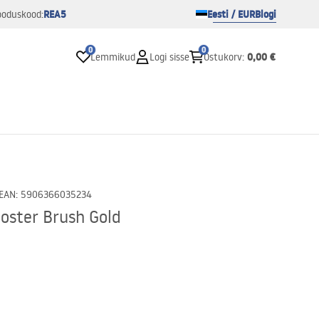
REA5
Eesti / EUR
Blogi
ooduskood:
0
0
0,00 €
Lemmikud
Logi sisse
Ostukorv
:
EAN
:
5906366035234
oster Brush Gold