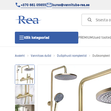
+370 661 05655
buroo@vannituba-rea.ee
PREMIUM
Uued toote
Kõik kategooriad
Avaleht
Vannitoas dušid
Dušipihusti komplektid
Dušikomplekt 
Dušikabiinid
Duši uks
Vannitoa dušialused
Lineaarne duši äravool