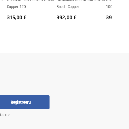
Copper 120
Brush Copper
100x80 Brus
315,00 €
392,00 €
399,00 €
Registreeru
tatule.