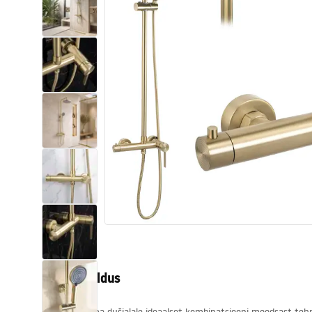
Tualettruumid
Vajub ära
Vannid ja ekraanid
Vannitoa segistid
Vannitoas dušid
Köök
Vannitoa tarvikud
Tootekirjeldus