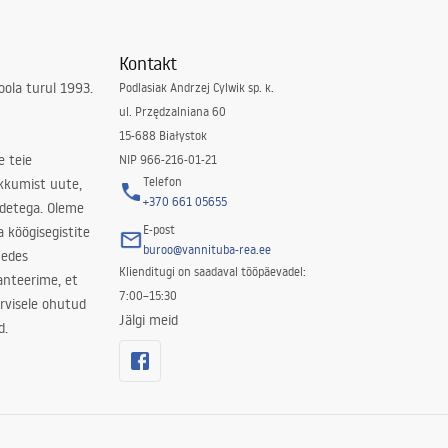
Kontakt
ola turul 1993.
Podlasiak Andrzej Cylwik sp. k.
ul. Przędzalniana 60
15-688 Białystok
e teie
NIP 966-216-01-21
Telefon
kkumist uute,
+370 661 05655
odetega. Oleme
E-post
a köögisegistite
buroo@vannituba-rea.ee
nedes
Klienditugi on saadaval tööpäevadel:
ranteerime, et
7:00–15:30
rvisele ohutud
Jälgi meid
d.