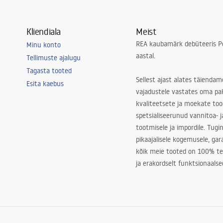
Kliendiala
Meist
REA kaubamärk debüteeris Po
Minu konto
aastal.
Tellimuste ajalugu
Tagasta tooted
Sellest ajast alates täiendam
Esita kaebus
vajadustele vastates oma pa
kvaliteetsete ja moekate to
spetsialiseerunud vannitoa- j
tootmisele ja impordile. Tugi
pikaajalisele kogemusele, ga
kõik meie tooted on 100% te
ja erakordselt funktsionaalse