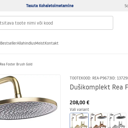
Tasuta Kohaletoimetamine
S
d
Bestseller
Allahindlus
Meist
Kontakt
Rea Foster Brush Gold
TOOTEKOOD
:
REA-P9673
ID
:
13729
Dušikomplekt Rea F
208,00 €
Vali variant