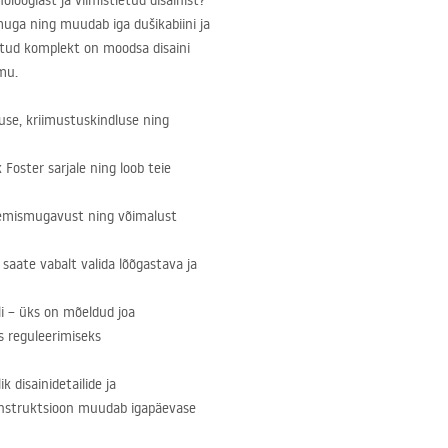
loogiast ja viimistletud disainist?
uga ning muudab iga dušikabiini ja
tatud komplekt on moodsa disaini
omu.
use, kriimustuskindluse ning
 Foster sarjale ning loob teie
emismugavust ning võimalust
e saate vabalt valida lõõgastava ja
lli – üks on mõeldud joa
s reguleerimiseks
 disainidetailide ja
konstruktsioon muudab igapäevase