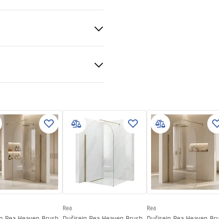
ld
S
a
tiitingimused
nty_Terms_and_Conditions_
s_-_5.pdf
gnacja
nacja.pdf
Rea
Rea
in Rea Heaven Brush
Dušisein Rea Heaven Brush
Dušisein Rea Heaven Br