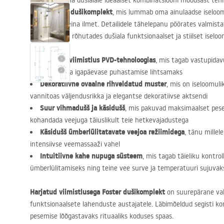
Kas otsite oma dušialale ideaalset kombinatsiooni moodsast tehno
Foster dušikomplekt
Valige
, mis lummab oma ainulaadse iseloom
walk-in dušiseina ilmet. Detailidele tähelepanu pöörates valmis
kvintessents, rõhutades dušiala funktsionaalset ja stiilset iselo
Harjatud viimistlus
PVD
-tehnoloogias
, mis tagab vastupidav
muudab pinna igapäevase puhastamise lihtsamaks
Dekoratiivne ovaalne rihveldatud muster
, mis on iseloomulik
vannitoas väljendusrikka ja elegantse dekoratiivse aktsendi
Suur vihmadušš ja käsidušš
, mis pakuvad maksimaalset pes
kohandada veejuga täiuslikult teie hetkevajadustega
Käsidušš ümberlülitatavate veejoa režiimidega
, tänu millel
intensiivse veemassaaži vahel
Intuitiivne kahe nupuga süsteem
, mis tagab täieliku kontro
ümberlülitamiseks ning teine vee surve ja temperatuuri sujuvak
Harjatud viimistlusega Foster dušikomplekt
on suurepärane valik
funktsionaalsete lahenduste austajatele. Läbimõeldud segisti 
pesemise lõõgastavaks rituaaliks koduses spaas.