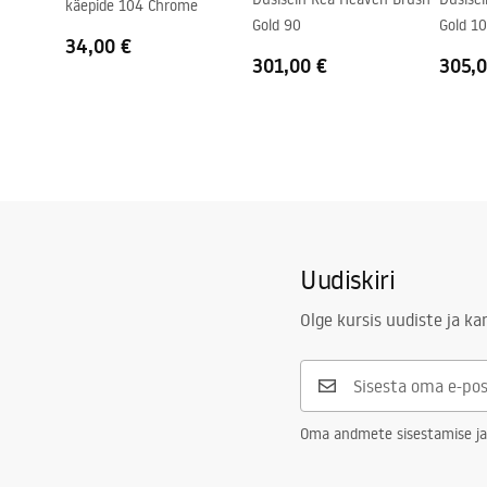
käepide 104 Chrome
Ühenduste vahekaugus
150
mm
Gold 90
Gold 1
34,00 €
Garantii
5 aastat
301,00 €
305,0
Uudiskiri
Olge kursis uudiste ja k
Oma andmete sisestamise ja