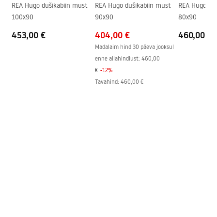
shower_set.pdf
REA Hugo dušikabiin must
REA Hugo dušikabiin must
REA Hugo duš
Ühenduste vahekaugus
150
mm
100x90
90x90
80x90
Garantii
24 kuud
453,00 €
404,00 €
460,00 €
Madalaim hind 30 päeva jooksul
enne allahindlust:
460,00
€
-
12
%
Tavahind
:
460,00 €