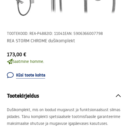
TOOTEKOOD
:
REA-P4882
ID
:
11041
EAN
:
5906366007798
REA STORM CHROME dušikomplekt
173,00 €
Saatmine homme.
Küsi toote kohta
Tootekirjeldus
Dušikomplekt, mis on loodud mugavust ja funktsionaalsust silmas
pidades. Tänu komplekti spetsiaalsele tootmisfaasile garanteerime
maksimaalse ohutuse ja mugavuse igapäevases kasutuses.