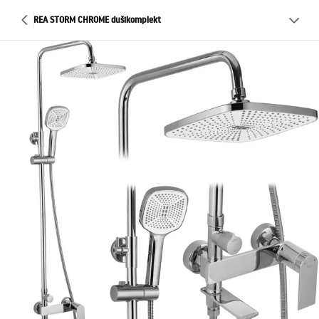
REA STORM CHROME dušikomplekt