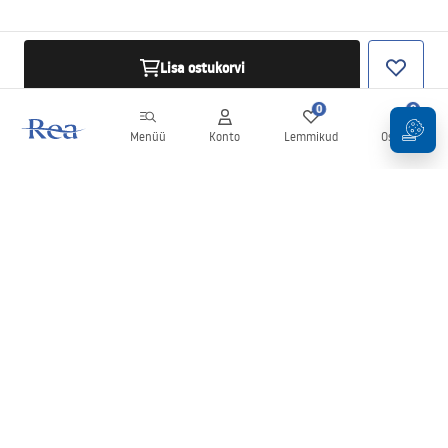
Lisa ostukorvi
0
0
Menüü
Konto
Lemmikud
Ostukorv
Uudiskiri
Olge kursis uudiste ja kampaaniatega!
Registreeru
Oma andmete sisestamise ja kinnitamisega nõustute uudiskirja