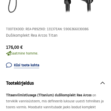
TOOTEKOOD
:
REA-P8929
ID
:
13137
EAN
:
5906366030086
Dušikomplekt Rea Arcos Titan
176,00 €
Saatmine homme.
Küsi toote kohta
Tootekirjeldus
Titaanviimistlusega (Titanium) dušikomplekt Rea Arcos
on
terviklik vannisüsteem, mis defineerib luksuse uuesti tehnilises ja
toores vormis. Moodsate vannitubade jaoks loodud komplekt