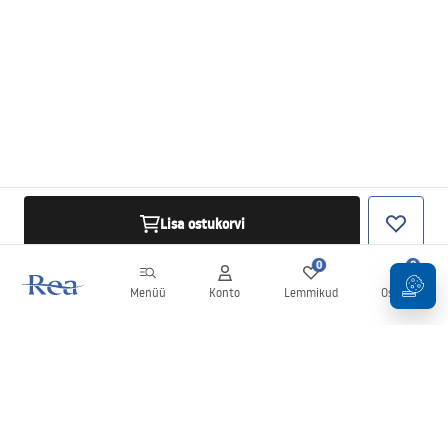
Lisa ostukorvi
0
0
Menüü
Konto
Lemmikud
Ostukorv
Uudiskiri
Olge kursis uudiste ja kampaaniatega!