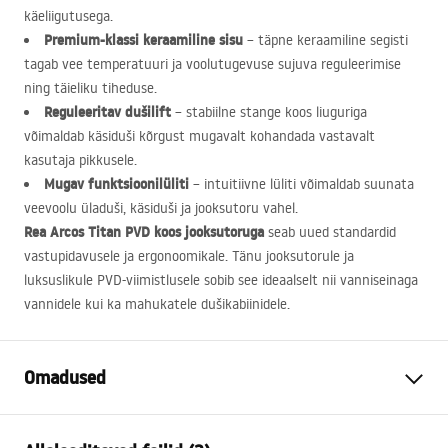
käeliigutusega.
Premium-klassi keraamiline sisu
– täpne keraamiline segisti
tagab vee temperatuuri ja voolutugevuse sujuva reguleerimise
ning täieliku tiheduse.
Reguleeritav dušilift
– stabiilne stange koos liuguriga
võimaldab käsiduši kõrgust mugavalt kohandada vastavalt
kasutaja pikkusele.
Mugav funktsioonilüliti
– intuitiivne lüliti võimaldab suunata
veevoolu üladuši, käsiduši ja jooksutoru vahel.
Rea Arcos Titan
PVD
koos jooksutoruga
seab uued standardid
vastupidavusele ja ergonoomikale. Tänu jooksutorule ja
luksuslikule
PVD
-viimistlusele sobib see ideaalselt nii vanniseinaga
vannidele kui ka mahukatele dušikabiinidele.
Omadused
Värv
Titaan