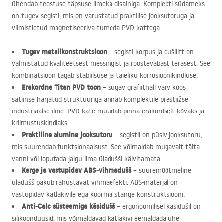
ühendab teostuse täpsuse ilmeka disainiga. Komplekti südameks
on tugev segisti, mis on varustatud praktilise jooksutoruga ja
viimistletud magnetiseeriva tumeda
PVD
-kattega.
Tugev metallkonstruktsioon
– segisti korpus ja dušilift on
valmistatud kvaliteetsest messingist ja roostevabast terasest. See
kombinatsioon tagab stabiilsuse ja täieliku korrosioonikindluse.
Erakordne Titan
PVD
toon
– sügav grafiithall värv koos
satiinse harjatud struktuuriga annab komplektile prestiižse
industriaalse ilme.
PVD
-kate muudab pinna erakordselt kõvaks ja
kriimustuskindlaks.
Praktiline alumine jooksutoru
– segistil on püsiv jooksutoru,
mis suurendab funktsionaalsust. See võimaldab mugavalt täita
vanni või loputada jalgu ilma üladušši käivitamata.
Kerge ja vastupidav
ABS
-vihmadušš
– suuremõõtmeline
üladušš pakub rahustavat vihmaefekti.
ABS
-materjal on
vastupidav katlakivile ega koorma stange konstruktsiooni.
Anti-Calc süsteemiga käsidušš
– ergonoomilisel käsidušil on
silikoondüüsid, mis võimaldavad katlakivi eemaldada ühe