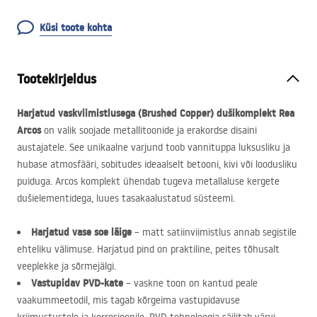
Küsi toote kohta
Tootekirjeldus
Harjatud vaskviimistlusega (Brushed Copper) dušikomplekt Rea
Arcos
on valik soojade metallitoonide ja erakordse disaini
austajatele. See unikaalne varjund toob vannituppa luksusliku ja
hubase atmosfääri, sobitudes ideaalselt betooni, kivi või loodusliku
puiduga. Arcos komplekt ühendab tugeva metallaluse kergete
dušielementidega, luues tasakaalustatud süsteemi.
Harjatud vase soe läige
– matt satiinviimistlus annab segistile
ehteliku välimuse. Harjatud pind on praktiline, peites tõhusalt
veeplekke ja sõrmejälgi.
Vastupidav
PVD
-kate
– vaskne toon on kantud peale
vaakummeetodil, mis tagab kõrgeima vastupidavuse