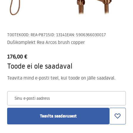
TOOTEKOOD
:
REA-P8715
ID
:
13141
EAN
:
5906366030017
Dušikomplekt Rea Arcos brush copper
176,00 €
Toode ei ole saadaval
Teavita mind e-posti teel, kui toode on jälle saadaval.
Sinu e-posti aadress
Teavita saadavusest