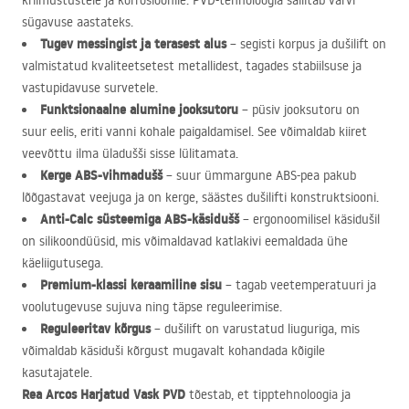
kriimustustele ja korrosioonile.
PVD
-tehnoloogia säilitab värvi
sügavuse aastateks.
Tugev messingist ja terasest alus
– segisti korpus ja dušilift on
valmistatud kvaliteetsetest metallidest, tagades stabiilsuse ja
vastupidavuse survetele.
Funktsionaalne alumine jooksutoru
– püsiv jooksutoru on
suur eelis, eriti vanni kohale paigaldamisel. See võimaldab kiiret
veevõttu ilma üladušši sisse lülitamata.
Kerge
ABS
-vihmadušš
– suur ümmargune
ABS
-pea pakub
lõõgastavat veejuga ja on kerge, säästes dušilifti konstruktsiooni.
Anti-Calc süsteemiga
ABS
-käsidušš
– ergonoomilisel käsidušil
on silikoondüüsid, mis võimaldavad katlakivi eemaldada ühe
käeliigutusega.
Premium-klassi keraamiline sisu
– tagab veetemperatuuri ja
voolutugevuse sujuva ning täpse reguleerimise.
Reguleeritav kõrgus
– dušilift on varustatud liuguriga, mis
võimaldab käsiduši kõrgust mugavalt kohandada kõigile
kasutajatele.
Rea Arcos Harjatud Vask
PVD
tõestab, et tipptehnoloogia ja