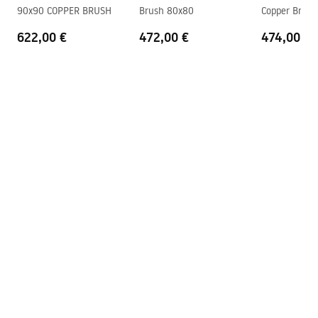
shower_set.pdf
90x90 COPPER BRUSH
Brush 80x80
Copper Brush
Anti-Calc süsteem
Jah
622,00 €
472,00 €
474,00 €
Kattetehnoloogia
PVD
Ühenduste vahekaugus
150
mm
Garantii
24 kuud