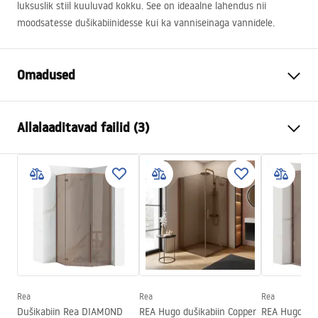
luksuslik stiil kuuluvad kokku. See on ideaalne lahendus nii
moodsatesse dušikabiinidesse kui ka vanniseinaga vannidele.
Omadused
Värv
Harjatud vask
Allalaaditavad failid (3)
Materjal
Roostevaba teras, Messing,
ABS
Turvalisuse teave
Kraani tüüp
Ühehoovaga
Safety_Information_Shower_set.pdf
Paigaldusviis
Avatud
Kõrguse reguleerimine
Jah
Garantiitingimused
Minimaalne kõrgus
945
mm
Warranty_Terms_and_Conditions_Faucets_-_5.pdf
Maksimaalne kõrgus
1340
mm
Vanni tilaustoru
Jah, pööratav
Rea
Rea
Rea
Paigaldusjuhend
Rõhu reguleerimine
Jah
Dušikabiin Rea DIAMOND
REA Hugo dušikabiin Copper
REA Hugo duš