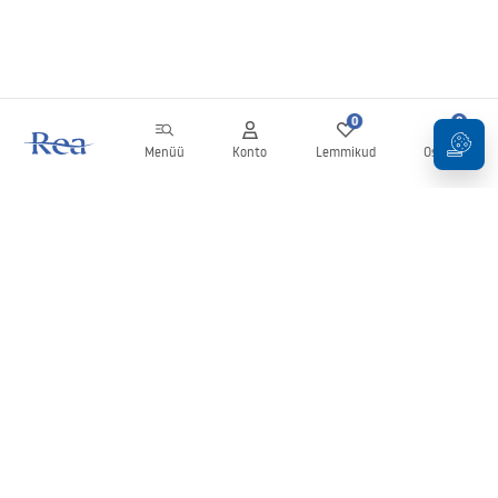
0
0
Menüü
Konto
Lemmikud
Ostukorv
Uudiskiri
Olge kursis uudiste ja kampaaniatega!
Registreeru
Oma andmete sisestamise ja kinnitamisega nõustute uudiskirja