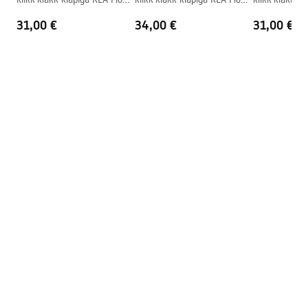
Ülevooluava
Ei
Gold
Brush Gold
Black
31,00 €
34,00 €
31,00 €
Garantiitingimused
Warranty_Terms_and_Conditions_Basins_-_5.pdf