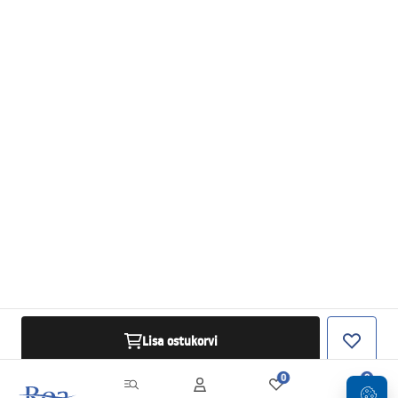
Lisa ostukorvi
0
0