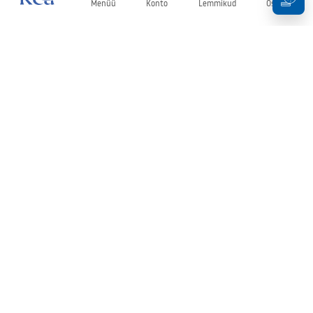
Menüü
Konto
Lemmikud
Ostukorv
Uudiskiri
Olge kursis uudiste ja kampaaniatega!
Registreeru
Oma andmete sisestamise ja kinnitamisega nõustute uudiskirja
saamisega vastavalt
tingimustes
sätestatule.