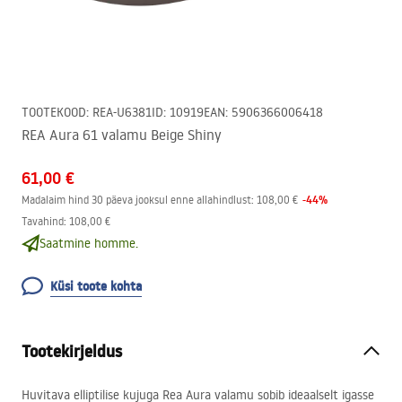
TOOTEKOOD
:
REA-U6381
ID
:
10919
EAN
:
5906366006418
REA Aura 61 valamu Beige Shiny
61,00 €
-
44
%
Madalaim hind 30 päeva jooksul enne allahindlust:
108,00 €
Tavahind
:
108,00 €
Saatmine homme.
Küsi toote kohta
Tootekirjeldus
Huvitava elliptilise kujuga Rea Aura valamu sobib ideaalselt igasse