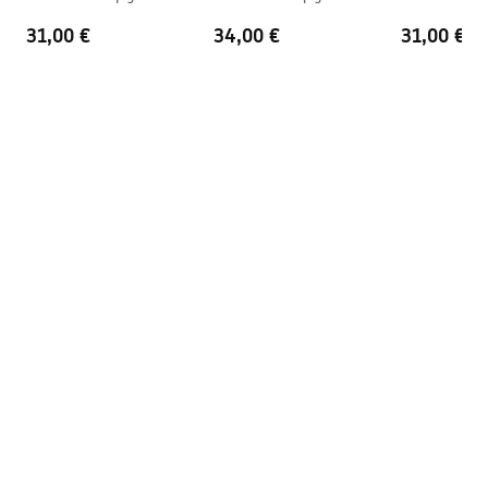
Ülevooluava
Ei
Gold
Brush Gold
Black
31,00 €
34,00 €
31,00 €