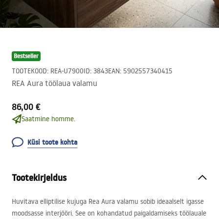
Bestseller
TOOTEKOOD
:
REA-U7900
ID
:
3843
EAN
:
5902557340415
REA Aura töölaua valamu
86,00 €
Saatmine homme.
Küsi toote kohta
Tootekirjeldus
Huvitava elliptilise kujuga Rea Aura valamu sobib ideaalselt igasse
moodsasse interjööri. See on kohandatud paigaldamiseks töölauale