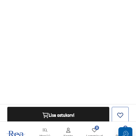
Lisa ostukorvi
0
0