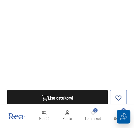
Lisa ostukorvi
0
0
Menüü
Konto
Lemmikud
Ostukorv