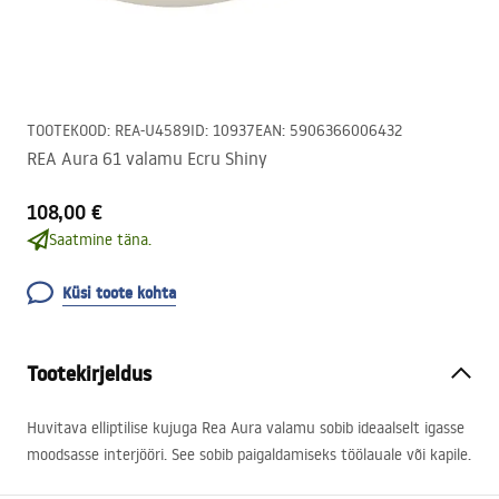
TOOTEKOOD
:
REA-U4589
ID
:
10937
EAN
:
5906366006432
REA Aura 61 valamu Ecru Shiny
108,00 €
Saatmine täna.
Küsi toote kohta
Tootekirjeldus
Huvitava elliptilise kujuga Rea Aura valamu sobib ideaalselt igasse
moodsasse interjööri. See sobib paigaldamiseks töölauale või kapile.