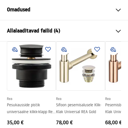
Omadused
Paigaldusviis
Tööpinnale
Allalaaditavad failid (4)
Materjal
Sanitaartehniline keraamika
Värv
Ecru
Kokkupaneku juhised
Lõpeta
Läikiv
Basin.pdf
Pikkus
610
mm
Laius
410
mm
Karta produktu
Kõrgus
130
mm
UMYWALKA AURA 61 L.BLUE SHINY - NABLATOWA.pdf
Sügavus
95
mm
Kuju
Ovaalne
Rea
Rea
Rea
Deklaracja Właściwości Użytkowych
Pesukausside pistik
Sifoon pesemisalusele Klik-
Pesemisbassei
Kraani auk
Jah
AURA 61 L.BLUE SHINY Deklaracja.pdf
universaalne klikk-klapp Rea
Klak Universal REA Gold
Klak Universa
Ülevooluava
Ei
Must matt
35,00 €
78,00 €
68,00 €
Garantiitingimused