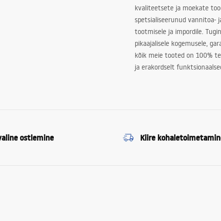
kvaliteetsete ja moekate to
spetsialiseerunud vannitoa- j
tootmisele ja impordile. Tugi
pikaajalisele kogemusele, ga
kõik meie tooted on 100% te
ja erakordselt funktsionaalse
valine ostlemine
Kiire kohaletoimetamin