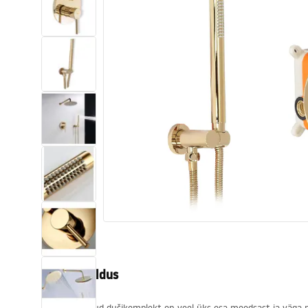
Tualettruumid
Vajub ära
Vannid ja ekraanid
Vannitoa segistid
Vannitoas dušid
Köök
Vannitoa tarvikud
Tootekirjeldus