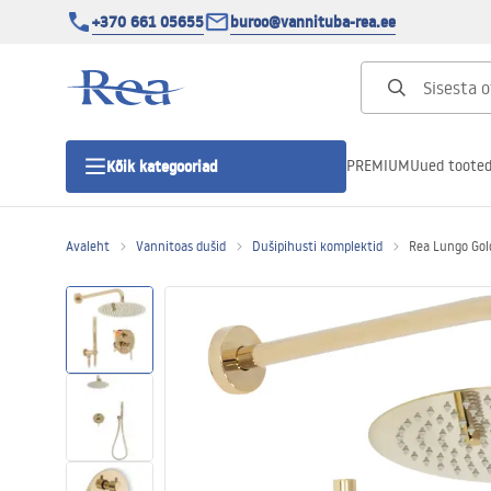
+370 661 05655
buroo@vannituba-rea.ee
PREMIUM
Uued toote
Kõik kategooriad
Avaleht
Vannitoas dušid
Dušipihusti komplektid
Rea Lungo Gol
Dušikabiinid
Duši uks
Vannitoa dušialused
Lineaarne duši äravool