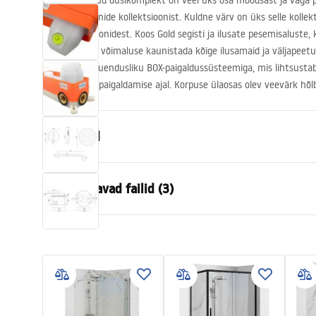
Lungo varjatud dušikomplekt on veel üks osa moodsast ja väga 
vannitoakraanide kollektsioonist. Kuldne värv on üks selle kollekt
värvivariatsioonidest. Koos Gold segisti ja ilusate pesemisaluste, 
anname teile võimaluse kaunistada kõige ilusamaid ja väljapeet
varustatud uuendusliku
BOX
-paigaldussüsteemiga, mis lihtsustab
komponente paigaldamise ajal. Korpuse ülaosas olev veevärk hõlb
Omadused
Värv
Kuld
Allalaaditavad failid (3)
Materjal
Messing, AB
Kraani tüüp
Ühehoovag
Turvalisuse teave
Garan
Paigaldusviis
Seina sisse 
Safety_Information_Shower_set.p
Warra
Kõrguse reguleerimine
Jah
df
Faucet
Vanni tilaustoru
Ei
Rõhu reguleerimine
Jah