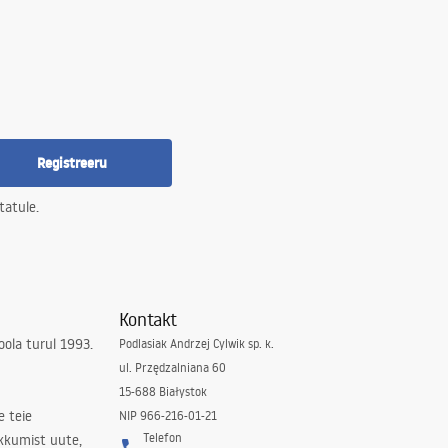
Registreeru
tatule.
Kontakt
ola turul 1993.
Podlasiak Andrzej Cylwik sp. k.
ul. Przędzalniana 60
15-688 Białystok
e teie
NIP 966-216-01-21
Telefon
kkumist uute,