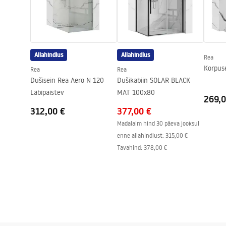
Paigaldusjuhend
Anti-Calc süsteem
Jah
shower_set.pdf
Kattetehnoloogia
PVD
Garantii
24 kuud
Allahindlus
Allahindlus
Rea
Korpus
Rea
Rea
Dušisein Rea Aero N 120
Dušikabiin SOLAR BLACK
Läbipaistev
MAT 100x80
269,0
312,00 €
377,00 €
Madalaim hind 30 päeva jooksul
enne allahindlust:
315,00 €
Tavahind
:
378,00 €