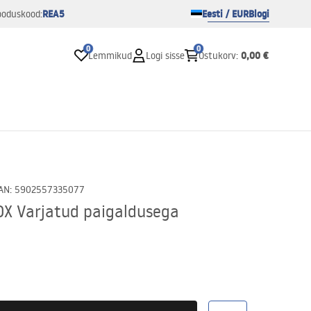
REA5
Eesti / EUR
Blogi
ooduskood:
0
0
0,00 €
Lemmikud
Logi sisse
Ostukorv
:
AN
:
5902557335077
OX Varjatud paigaldusega