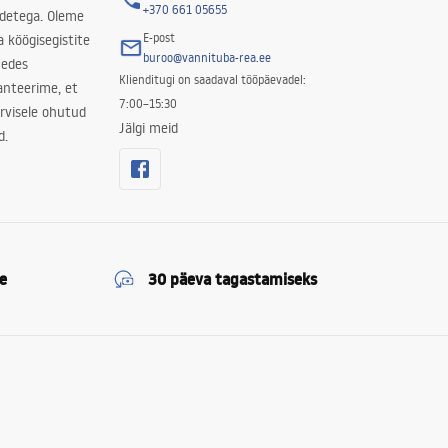
+370 661 05655
odetega. Oleme
E-post
a köögisegistite
buroo@vannituba-rea.ee
nedes
Klienditugi on saadaval tööpäevadel:
ranteerime, et
7:00–15:30
rvisele ohutud
Jälgi meid
d.
e
30 päeva tagastamiseks