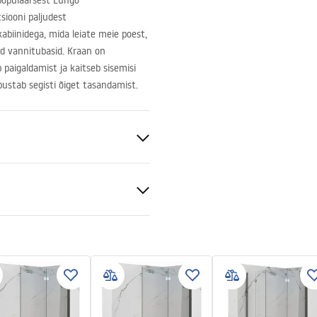
populaarsest Lungo
siooni paljudest
kabiinidega, mida leiate meie poest,
ud vannitubasid. Kraan on
 paigaldamist ja kaitseb sisemisi
ustab segisti õiget tasandamist.
S
a
tiitingimused
paigaldatav
nty_Terms_and_Conditions_
s_-_5.pdf