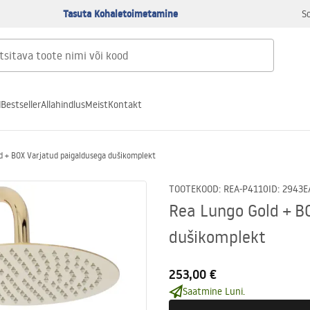
Tasuta Kohaletoimetamine
S
d
Bestseller
Allahindlus
Meist
Kontakt
d + BOX Varjatud paigaldusega dušikomplekt
TOOTEKOOD
:
REA-P4110
ID
:
2943
E
Rea Lungo Gold + B
dušikomplekt
253,00 €
Saatmine Luni.