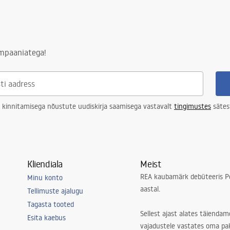
ampaaniatega!
 kinnitamisega nõustute uudiskirja saamisega vastavalt
tingimustes
sätes
Kliendiala
Meist
REA kaubamärk debüteeris Po
Minu konto
aastal.
Tellimuste ajalugu
Tagasta tooted
Sellest ajast alates täiendam
Esita kaebus
vajadustele vastates oma pa