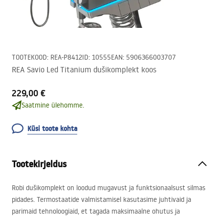
TOOTEKOOD
:
REA-P8412
ID
:
10555
EAN
:
5906366003707
REA Savio Led Titanium dušikomplekt koos
229,00 €
Saatmine ülehomme.
Küsi toote kohta
Tootekirjeldus
Robi dušikomplekt on loodud mugavust ja funktsionaalsust silmas
pidades. Termostaatide valmistamisel kasutasime juhtivaid ja
parimaid tehnoloogiaid, et tagada maksimaalne ohutus ja