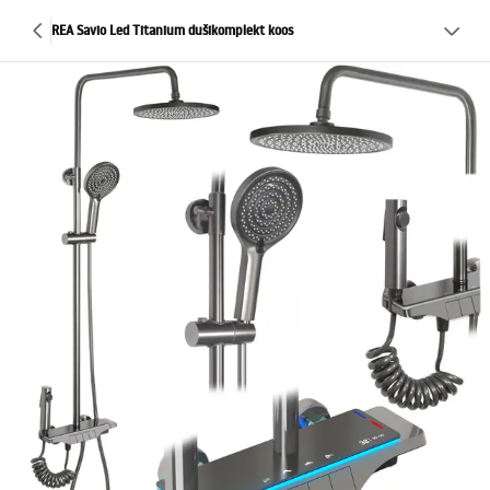
REA Savio Led Titanium dušikomplekt koos