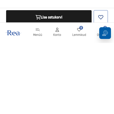
Lisa ostukorvi
0
0
Menüü
Konto
Lemmikud
Ostukorv
Uudiskiri
Olge kursis uudiste ja kampaaniatega!
Registreeru
Oma andmete sisestamise ja kinnitamisega nõustute uudiskirja