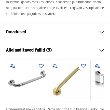
mugavus igapäevases kasutuses. Kaasaegne ja ainulaadne disain
ning kasutatud materjalide kõrge kvaliteet tagavad vastupidavuse
ja töökindluse paljudeks aastateks.
Omadused
Värv
Titaan
Allalaaditavad failid (3)
Materjal
Messing, ABS
Kraani tüüp
Ühehoovaga
Turvalisuse teave
Paigaldusviis
Avatud
Safety_Information_Shower_set.pdf
Kõrguse reguleerimine
Jah
Minimaalne kõrgus
840
mm
Garantiitingimused
Maksimaalne kõrgus
1200
mm
Warranty_Terms_and_Conditions_Faucets_-_5.pdf
Vanni tilaustoru
Jah, fikseeritud
Rõhu reguleerimine
Ei
Libisemisvastane vannitoa
Sirge vannitoa tugikäepide
Kokkupandav