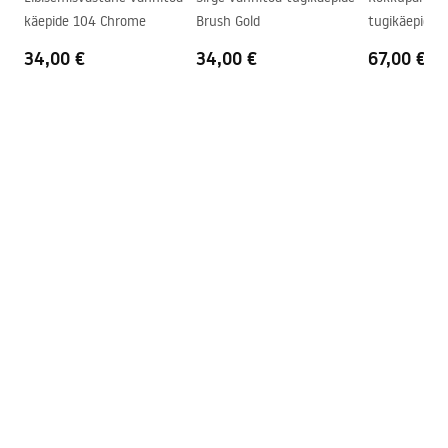
Paigaldusjuhend
käepide 104 Chrome
Brush Gold
tugikäepide 
Anti-Calc süsteem
Jah
shower_set.pdf
Kattetehnoloogia
PVD
34,00 €
34,00 €
67,00 €
Ühenduste vahekaugus
150
mm
Garantii
24 kuud